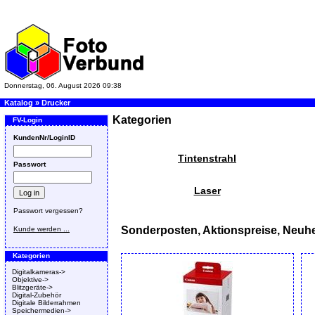
Donnerstag, 06. August 2026 09:38
Katalog
»
Drucker
Kategorien
FV-Login
KundenNr/LoginID
Tintenstrahl
Passwort
Laser
Passwort vergessen?
Sonderposten, Aktionspreise, Neuhe
Kunde werden ...
Kategorien
Digitalkameras->
Objektive->
Blitzgeräte->
Digital-Zubehör
Digitale Bilderrahmen
Speichermedien->