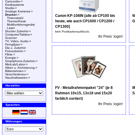
Camcorder->
Kiosksysteme
Studio->
Analoge Kameras->
Drucker
->
Canon KP-108IN [alle ab CP100 bis
W
Tintenstrahl
heute, wie auch CP1000 / CP1200 /
G
Thermo/Kiosk
Multifunktionsgeräte
CP1300]
Laser
Drucker Zubehör->
kein Postkartenaufdruck;
Computer/Tablets->
Ihr Preis: login!
Scanner
TV, Video, Audio->
Ferngläser->
Dia u. Zubehör
Fotozubehör->
Filme->
Energie->
Smartphone-Zubehör->
MiniLab/Labor->
Alben u. Archivierung->
Bilderrahmen->
Verschiedenes->
Haushaltswaren->
Hersteller
FV - Metallrahmenpaket "24" (je 8
I
Rahmen 10x15, 13x18 und 15x20
S
farblich sortiert)
Ihr Preis: login!
Sprachen
Währungen