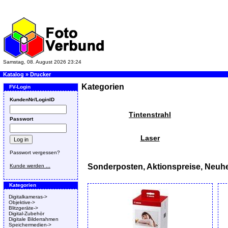
Samstag, 08. August 2026 23:24
Katalog
»
Drucker
Kategorien
FV-Login
KundenNr/LoginID
Tintenstrahl
Passwort
Laser
Passwort vergessen?
Sonderposten, Aktionspreise, Neuhe
Kunde werden ...
Kategorien
Digitalkameras->
Objektive->
Blitzgeräte->
Digital-Zubehör
Digitale Bilderrahmen
Speichermedien->