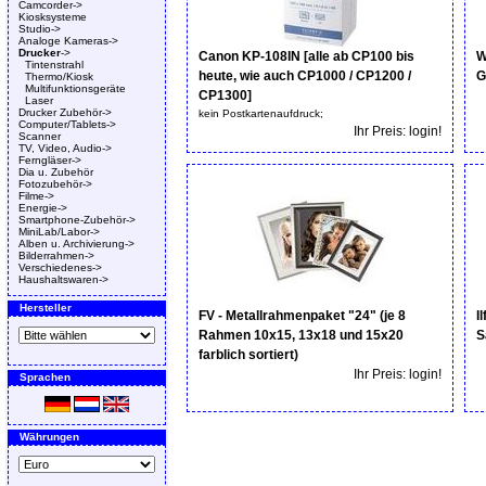
Camcorder->
Kiosksysteme
Studio->
Analoge Kameras->
Drucker
->
Canon KP-108IN [alle ab CP100 bis
W
Tintenstrahl
heute, wie auch CP1000 / CP1200 /
G
Thermo/Kiosk
Multifunktionsgeräte
CP1300]
Laser
Drucker Zubehör->
kein Postkartenaufdruck;
Computer/Tablets->
Ihr Preis: login!
Scanner
TV, Video, Audio->
Ferngläser->
Dia u. Zubehör
Fotozubehör->
Filme->
Energie->
Smartphone-Zubehör->
MiniLab/Labor->
Alben u. Archivierung->
Bilderrahmen->
Verschiedenes->
Haushaltswaren->
Hersteller
FV - Metallrahmenpaket "24" (je 8
I
Rahmen 10x15, 13x18 und 15x20
S
farblich sortiert)
Ihr Preis: login!
Sprachen
Währungen