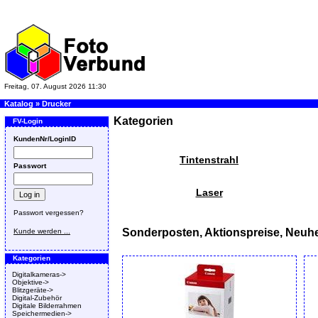
Freitag, 07. August 2026 11:30
Katalog
»
Drucker
Kategorien
FV-Login
KundenNr/LoginID
Tintenstrahl
Passwort
Laser
Passwort vergessen?
Sonderposten, Aktionspreise, Neuhe
Kunde werden ...
Kategorien
Digitalkameras->
Objektive->
Blitzgeräte->
Digital-Zubehör
Digitale Bilderrahmen
Speichermedien->