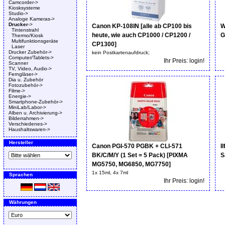
Camcorder->
Kiosksysteme
Studio->
Analoge Kameras->
Drucker
->
Canon KP-108IN [alle ab CP100 bis
W
Tintenstrahl
heute, wie auch CP1000 / CP1200 /
G
Thermo/Kiosk
Multifunktionsgeräte
CP1300]
Laser
Drucker Zubehör->
kein Postkartenaufdruck;
Computer/Tablets->
Ihr Preis: login!
Scanner
TV, Video, Audio->
Ferngläser->
Dia u. Zubehör
Fotozubehör->
Filme->
Energie->
Smartphone-Zubehör->
MiniLab/Labor->
Alben u. Archivierung->
Bilderrahmen->
Verschiedenes->
Haushaltswaren->
Hersteller
Canon PGI-570 PGBK + CLI-571
I
BK/C/M/Y (1 Set = 5 Pack) [PIXMA
S
MG5750, MG6850, MG7750]
1x 15ml, 4x 7ml
Sprachen
Ihr Preis: login!
Währungen