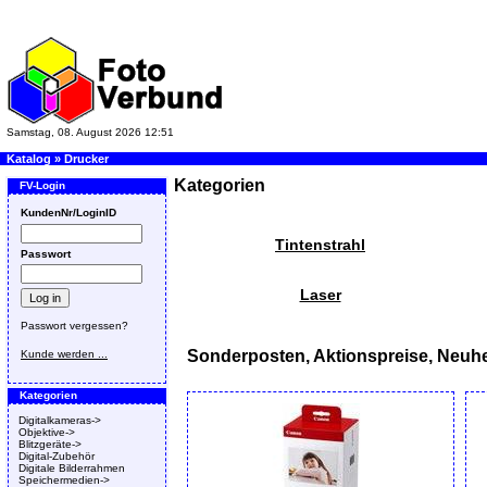
Samstag, 08. August 2026 12:51
Katalog
»
Drucker
Kategorien
FV-Login
KundenNr/LoginID
Tintenstrahl
Passwort
Laser
Passwort vergessen?
Sonderposten, Aktionspreise, Neuhe
Kunde werden ...
Kategorien
Digitalkameras->
Objektive->
Blitzgeräte->
Digital-Zubehör
Digitale Bilderrahmen
Speichermedien->