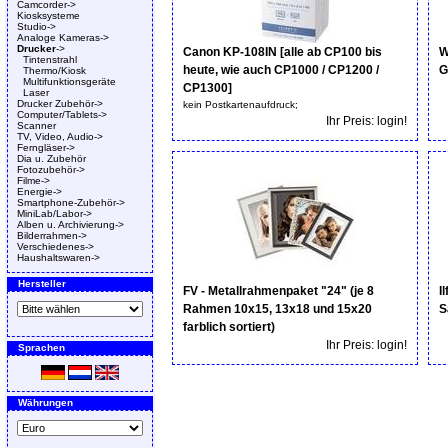
Camcorder->
Kiosksysteme
Studio->
Analoge Kameras->
Drucker
->
Canon KP-108IN [alle ab CP100 bis
W
Tintenstrahl
heute, wie auch CP1000 / CP1200 /
G
Thermo/Kiosk
Multifunktionsgeräte
CP1300]
Laser
Drucker Zubehör->
kein Postkartenaufdruck;
Computer/Tablets->
Ihr Preis: login!
Scanner
TV, Video, Audio->
Ferngläser->
Dia u. Zubehör
Fotozubehör->
Filme->
Energie->
Smartphone-Zubehör->
MiniLab/Labor->
Alben u. Archivierung->
Bilderrahmen->
Verschiedenes->
Haushaltswaren->
Hersteller
FV - Metallrahmenpaket "24" (je 8
I
Rahmen 10x15, 13x18 und 15x20
S
farblich sortiert)
Ihr Preis: login!
Sprachen
Währungen