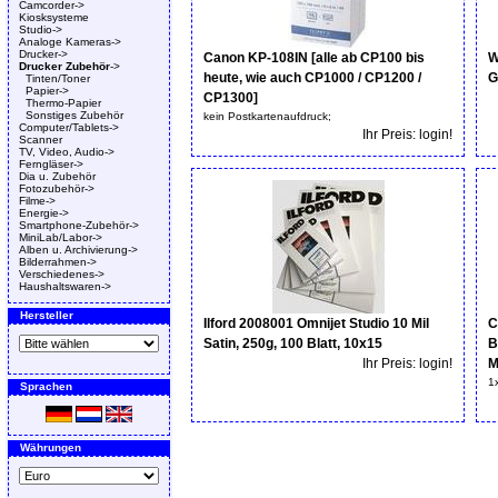
Camcorder->
Kiosksysteme
Studio->
Analoge Kameras->
Drucker->
Canon KP-108IN [alle ab CP100 bis
W
Drucker Zubehör
->
heute, wie auch CP1000 / CP1200 /
G
Tinten/Toner
Papier->
CP1300]
Thermo-Papier
Sonstiges Zubehör
kein Postkartenaufdruck;
Computer/Tablets->
Ihr Preis: login!
Scanner
TV, Video, Audio->
Ferngläser->
Dia u. Zubehör
Fotozubehör->
Filme->
Energie->
Smartphone-Zubehör->
MiniLab/Labor->
Alben u. Archivierung->
Bilderrahmen->
Verschiedenes->
Haushaltswaren->
Hersteller
Ilford 2008001 Omnijet Studio 10 Mil
C
Satin, 250g, 100 Blatt, 10x15
B
Ihr Preis: login!
M
1
Sprachen
Währungen