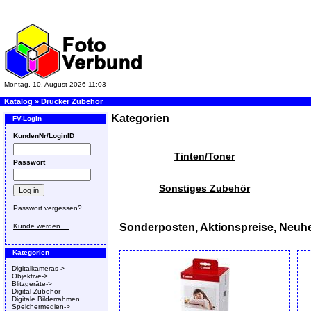
Montag, 10. August 2026 11:03
Katalog
»
Drucker Zubehör
Kategorien
FV-Login
KundenNr/LoginID
Tinten/Toner
Passwort
Sonstiges Zubehör
Passwort vergessen?
Sonderposten, Aktionspreise, Neuhe
Kunde werden ...
Kategorien
Digitalkameras->
Objektive->
Blitzgeräte->
Digital-Zubehör
Digitale Bilderrahmen
Speichermedien->