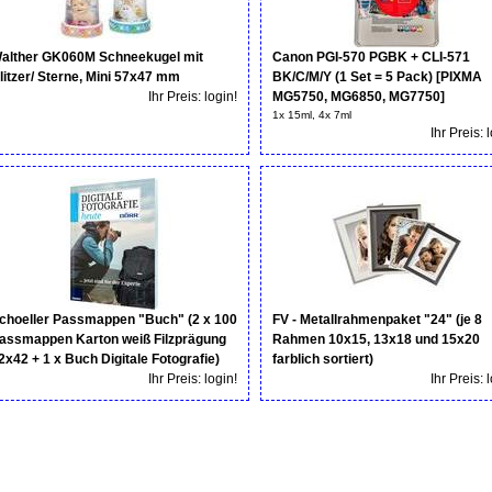
alther GK060M Schneekugel mit
Canon PGI-570 PGBK + CLI-571
litzer/ Sterne, Mini 57x47 mm
BK/C/M/Y (1 Set = 5 Pack) [PIXMA
Ihr Preis: login!
MG5750, MG6850, MG7750]
1x 15ml, 4x 7ml
Ihr Preis: 
choeller Passmappen "Buch" (2 x 100
FV - Metallrahmenpaket "24" (je 8
assmappen Karton weiß Filzprägung
Rahmen 10x15, 13x18 und 15x20
2x42 + 1 x Buch Digitale Fotografie)
farblich sortiert)
Ihr Preis: login!
Ihr Preis: 