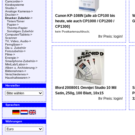
Camcorder->
Kiosksysteme
Studio->
Analoge Kameras->
Drucker->
Canon KP-108IN [alle ab CP100 bis
W
Drucker Zubehör
->
heute, wie auch CP1000 / CP1200 /
G
Tinten/Toner
Papier->
CP1300]
Thermo-Papier
Sonstiges Zubehör
kein Postkartenaufdruck;
Computer/Tablets->
Ihr Preis: login!
Scanner
TV, Video, Audio->
Ferngläser->
Dia u. Zubehör
Fotozubehör->
Filme->
Energie->
Smartphone-Zubehör->
MiniLab/Labor->
Alben u. Archivierung->
Bilderrahmen->
Verschiedenes->
Haushaltswaren->
Hersteller
Ilford 2008001 Omnijet Studio 10 Mil
S
Satin, 250g, 100 Blatt, 10x15
P
Ihr Preis: login!
3
Sprachen
Währungen