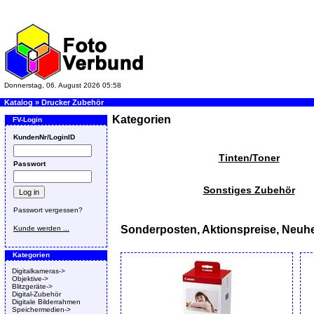
Donnerstag, 06. August 2026 05:58
Katalog
»
Drucker Zubehör
Kategorien
FV-Login
KundenNr/LoginID
Tinten/Toner
Passwort
Sonstiges Zubehör
Passwort vergessen?
Sonderposten, Aktionspreise, Neuhe
Kunde werden ...
Kategorien
Digitalkameras->
Objektive->
Blitzgeräte->
Digital-Zubehör
Digitale Bilderrahmen
Speichermedien->