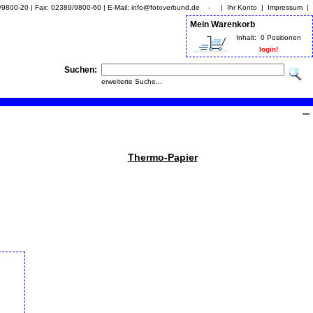
9/9800-20 | Fax: 02389/9800-60 | E-Mail: info@fotoverbund.de - |
Ihr Konto
|
Impressum
|
Mein Warenkorb
Inhalt:
0 Positionen
login!
Suchen:
erweiterte Suche...
Thermo-Papier