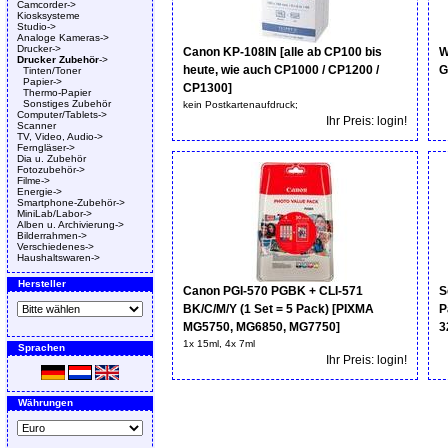
Camcorder->
Kiosksysteme
Studio->
Analoge Kameras->
Drucker->
Canon KP-108IN [alle ab CP100 bis
W
Drucker Zubehör
->
heute, wie auch CP1000 / CP1200 /
G
Tinten/Toner
Papier->
CP1300]
Thermo-Papier
Sonstiges Zubehör
kein Postkartenaufdruck;
Computer/Tablets->
Ihr Preis: login!
Scanner
TV, Video, Audio->
Ferngläser->
Dia u. Zubehör
Fotozubehör->
Filme->
Energie->
Smartphone-Zubehör->
MiniLab/Labor->
Alben u. Archivierung->
Bilderrahmen->
Verschiedenes->
Haushaltswaren->
Hersteller
Canon PGI-570 PGBK + CLI-571
S
BK/C/M/Y (1 Set = 5 Pack) [PIXMA
P
MG5750, MG6850, MG7750]
3
1x 15ml, 4x 7ml
Sprachen
Ihr Preis: login!
Währungen