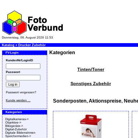
Donnerstag, 06. August 2026 11:53
Katalog
»
Drucker Zubehör
Kategorien
FV-Login
KundenNr/LoginID
Tinten/Toner
Passwort
Sonstiges Zubehör
Passwort vergessen?
Sonderposten, Aktionspreise, Neuhe
Kunde werden ...
Kategorien
Digitalkameras->
Objektive->
Blitzgeräte->
Digital-Zubehör
Digitale Bilderrahmen
Speichermedien->