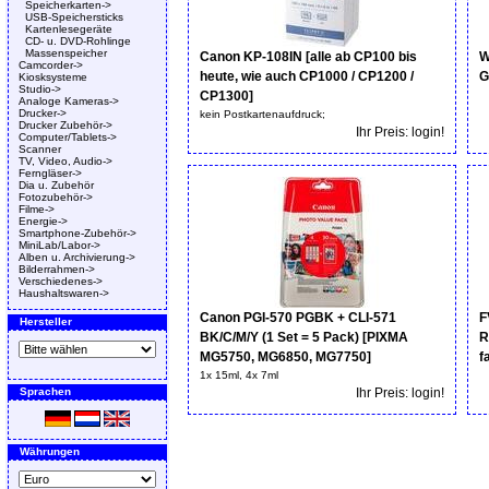
Speicherkarten->
USB-Speichersticks
Kartenlesegeräte
CD- u. DVD-Rohlinge
Massenspeicher
Canon KP-108IN [alle ab CP100 bis
W
Camcorder->
heute, wie auch CP1000 / CP1200 /
G
Kiosksysteme
Studio->
CP1300]
Analoge Kameras->
Drucker->
kein Postkartenaufdruck;
Drucker Zubehör->
Ihr Preis: login!
Computer/Tablets->
Scanner
TV, Video, Audio->
Ferngläser->
Dia u. Zubehör
Fotozubehör->
Filme->
Energie->
Smartphone-Zubehör->
MiniLab/Labor->
Alben u. Archivierung->
Bilderrahmen->
Verschiedenes->
Haushaltswaren->
Canon PGI-570 PGBK + CLI-571
F
Hersteller
BK/C/M/Y (1 Set = 5 Pack) [PIXMA
R
MG5750, MG6850, MG7750]
f
1x 15ml, 4x 7ml
Sprachen
Ihr Preis: login!
Währungen