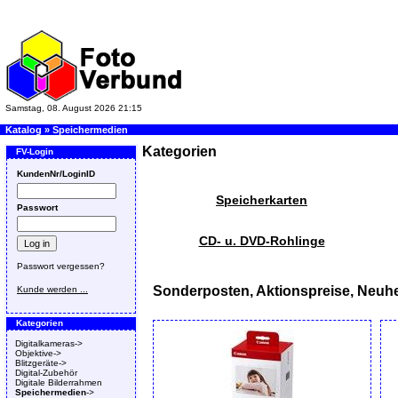
Samstag, 08. August 2026 21:15
Katalog
»
Speichermedien
Kategorien
FV-Login
KundenNr/LoginID
Speicherkarten
Passwort
CD- u. DVD-Rohlinge
Passwort vergessen?
Sonderposten, Aktionspreise, Neuhe
Kunde werden ...
Kategorien
Digitalkameras->
Objektive->
Blitzgeräte->
Digital-Zubehör
Digitale Bilderrahmen
Speichermedien
->