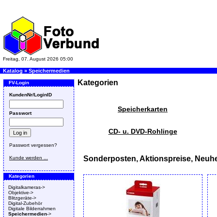
Freitag, 07. August 2026 05:00
Katalog
»
Speichermedien
Kategorien
FV-Login
KundenNr/LoginID
Speicherkarten
Passwort
CD- u. DVD-Rohlinge
Passwort vergessen?
Sonderposten, Aktionspreise, Neuhe
Kunde werden ...
Kategorien
Digitalkameras->
Objektive->
Blitzgeräte->
Digital-Zubehör
Digitale Bilderrahmen
Speichermedien
->