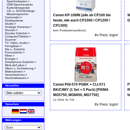
Speicherkarten->
USB-Speichersticks
Kartenlesegeräte
CD- u. DVD-Rohlinge
Massenspeicher
Canon KP-108IN [alle ab CP100 bis
W
Camcorder->
heute, wie auch CP1000 / CP1200 /
G
Kiosksysteme
Studio->
CP1300]
Analoge Kameras->
Drucker->
kein Postkartenaufdruck;
Drucker Zubehör->
Ihr Preis: login!
Computer/Tablets->
Scanner
TV, Video, Audio->
Ferngläser->
Dia u. Zubehör
Fotozubehör->
Filme->
Energie->
Smartphone-Zubehör->
MiniLab/Labor->
Alben u. Archivierung->
Bilderrahmen->
Verschiedenes->
Haushaltswaren->
Canon PGI-570 PGBK + CLI-571
F
Hersteller
BK/C/M/Y (1 Set = 5 Pack) [PIXMA
R
MG5750, MG6850, MG7750]
f
1x 15ml, 4x 7ml
Sprachen
Ihr Preis: login!
Währungen