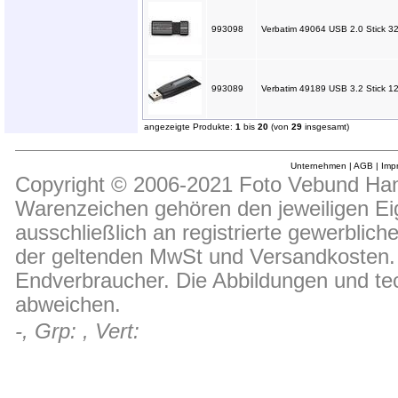
993098
Verbatim 49064 USB 2.0 Stick 3
993089
Verbatim 49189 USB 3.2 Stick 128
angezeigte Produkte:
1
bis
20
(von
29
insgesamt)
Unternehmen
|
AGB
|
Imp
Copyright © 2006-2021 Foto Vebund Hand
Warenzeichen gehören den jeweiligen Ei
ausschließlich an registrierte gewerblic
der geltenden MwSt und Versandkosten. D
Endverbraucher. Die Abbildungen und t
abweichen.
-, Grp: , Vert: