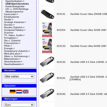
Speicherkarten->
USB-Speichersticks
Kartenlesegeräte
CD- u. DVD-Rohlinge
Massenspeicher
823141
SanDisk Cruzer Ultra 256GB USB
Camcorder->
Kiosksysteme
Studio->
Analoge Kameras->
Drucker->
Drucker Zubehör->
Computer/Tablets->
823204
SanDisk Cruzer Ultra 32GB USB 
Scanner
TV, Video, Audio->
Ferngläser->
Dia u. Zubehör
Fotozubehör->
Filme->
823133
SanDisk Cruzer Ultra 64GB USB 
Energie->
Smartphone-Zubehör->
MiniLab/Labor->
Alben u. Archivierung->
Bilderrahmen->
Verschiedenes->
823130
SanDisk USB 3.0 Stick 128GB, Ul
Haushaltswaren->
Hersteller
SanDisk USB 3.0 Stick 256GB, Ul
823161
[150MB/s]
Sprachen
823160
SanDisk USB 3.0 Stick 32GB, Ult
Währungen