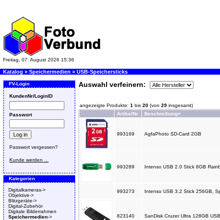
Freitag, 07. August 2026 15:36
Katalog
»
Speichermedien
»
USB-Speichersticks
Auswahl verfeinern:
FV-Login
KundenNr/LoginID
angezeigte Produkte:
1
bis
20
(von
29
insgesamt)
ArtikelNr.
Beschreibung+
Passwort
993169
AgfaPhoto SD-Card 2GB
Passwort vergessen?
Kunde werden ...
993289
Intenso USB 2.0 Stick 8GB Rainbo
Kategorien
Digitalkameras->
993273
Intenso USB 3.2 Stick 256GB, Spe
Objektive->
Blitzgeräte->
Digital-Zubehör
Digitale Bilderrahmen
823140
SanDisk Cruzer Ultra 128GB USB
Speichermedien
->