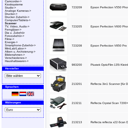
Camcorder->
Kiosksysteme
723209
Epson Perfection V550 Pho
Studio->
Analoge Kameras->
Drucker->
Drucker Zubehör->
Computer/Tablets->
Scanner
TV, Video, Audio->
723205
Epson Perfection V600 Pho
Ferngläser->
Dia u. Zubehör
Fotozubehör->
Filme->
Energie->
Smartphone-Zubehör->
723208
Epson Perfection V850 Pro
MiniLab/Labor->
Alben u. Archivierung->
Bilderrahmen->
Verschiedenes->
Haushaltswaren->
983200
Plustek OpticFilm 135i Klein
Hersteller
213201
Reflecta 3in1 Scanner [für D
Sprachen
Währungen
213211
Reflecta Crystal Scan 7200+
213213
Reflecta reflecta x22-Scan 