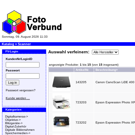
Sonntag, 09. August 2026 11:33
Katalog
»
Scanner
Auswahl verfeinern:
FV-Login
KundenNr/LoginID
angezeigte Produkte:
1
bis
15
(von
15
insgesamt)
ArtikelNr.
Beschreibung+
Passwort
143205
Canon CanoScan LiDE 400 
Passwort vergessen?
Kunde werden ...
723203
Epson Expression Photo XP-8
Kategorien
Digitalkameras->
Objektive->
723202
Epson Expression Photo XP-8
Blitzgeräte->
Digital-Zubehör
Digitale Bilderrahmen
Speichermedien->