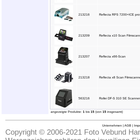
213216
Reflecta RPS 7200+ICE prof
213209
Reflecta x10 Scan Filmscan
213207
Reflecta x66-Scan
213218
Reflecta x8 Scan Filmscann
563216
Rollei DF-S 310 SE Scanner 
angezeigte Produkte:
1
bis
15
(von
15
insgesamt)
Unternehmen
|
AGB
|
Imp
Copyright © 2006-2021 Foto Vebund Hand