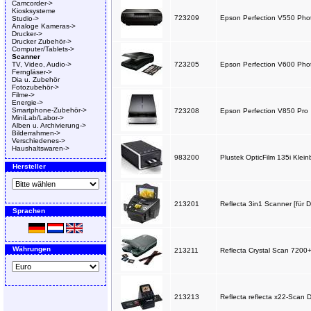
Camcorder->
Kiosksysteme
723209
Epson Perfection V550 Pho
Studio->
Analoge Kameras->
Drucker->
Drucker Zubehör->
Computer/Tablets->
Scanner
TV, Video, Audio->
723205
Epson Perfection V600 Pho
Ferngläser->
Dia u. Zubehör
Fotozubehör->
Filme->
Energie->
Smartphone-Zubehör->
723208
Epson Perfection V850 Pro
MiniLab/Labor->
Alben u. Archivierung->
Bilderrahmen->
Verschiedenes->
Haushaltswaren->
983200
Plustek OpticFilm 135i Klein
Hersteller
213201
Reflecta 3in1 Scanner [für D
Sprachen
Währungen
213211
Reflecta Crystal Scan 7200+
213213
Reflecta reflecta x22-Scan 