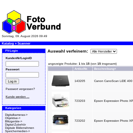
Sonntag, 09. August 2026 09:49
Katalog
»
Scanner
Auswahl verfeinern:
FV-Login
KundenNr/LoginID
angezeigte Produkte:
1
bis
15
(von
15
insgesamt)
ArtikelNr.
Beschreibung+
Passwort
143205
Canon CanoScan LiDE 400 
Passwort vergessen?
Kunde werden ...
723203
Epson Expression Photo XP-8
Kategorien
Digitalkameras->
Objektive->
723202
Epson Expression Photo XP-8
Blitzgeräte->
Digital-Zubehör
Digitale Bilderrahmen
Speichermedien->