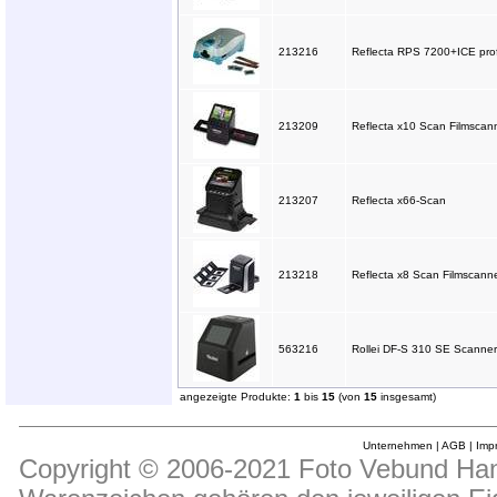
213216
Reflecta RPS 7200+ICE prof
213209
Reflecta x10 Scan Filmscan
213207
Reflecta x66-Scan
213218
Reflecta x8 Scan Filmscann
563216
Rollei DF-S 310 SE Scanner 
angezeigte Produkte:
1
bis
15
(von
15
insgesamt)
Unternehmen
|
AGB
|
Imp
Copyright © 2006-2021 Foto Vebund Hand