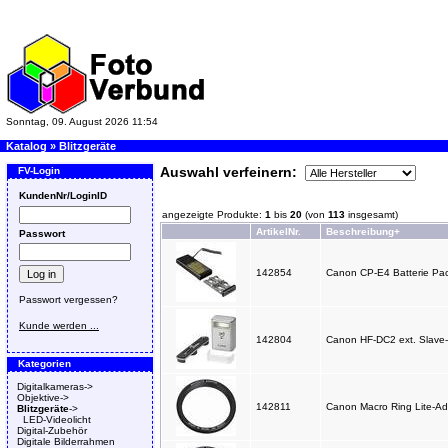
Sonntag, 09. August 2026 11:54
Katalog
»
Blitzgeräte
Auswahl verfeinern:
FV-Login
KundenNr/LoginID
angezeigte Produkte:
1
bis
20
(von
113
insgesamt)
ArtikelNr.
Beschreibung+
Passwort
142854
Canon CP-E4 Batterie Pa
Passwort vergessen?
Kunde werden ...
142804
Canon HF-DC2 ext. Slave-
Kategorien
Digitalkameras->
Objektive->
142811
Canon Macro Ring Lite-Ad
Blitzgeräte
->
LED-Videolicht
Digital-Zubehör
Digitale Bilderrahmen