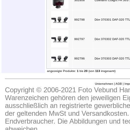
362808
Cullmann CUlight FR 36S
992798
Dörr 370301 DAF-320 TTL B
992797
Dörr 370302 DAF-320 TTL 
992796
Dörr 370303 DAF-320 TTL B
angezeigte Produkte:
1
bis
20
(von
113
insgesamt)
Unternehmen
|
AGB
|
Imp
Copyright © 2006-2021 Foto Vebund Hand
Warenzeichen gehören den jeweiligen Ei
ausschließlich an registrierte gewerblic
der geltenden MwSt und Versandkosten. D
Endverbraucher. Die Abbildungen und t
abweichen.