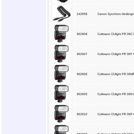
142858
Canon Synchron-Verlänger
362809
Cullmann CUlight FR 36C
362807
Cullmann CUlight FR 36F F
362806
Cullmann CUlight FR 36M
362805
Cullmann CUlight FR 36N 
362810
Cullmann CUlight FR 36P