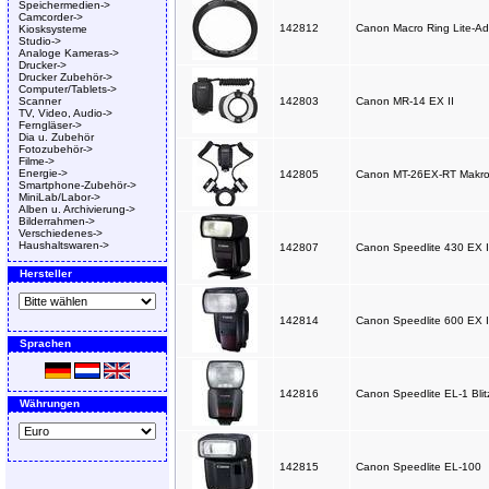
Speichermedien->
Camcorder->
142812
Canon Macro Ring Lite-Ad
Kiosksysteme
Studio->
Analoge Kameras->
Drucker->
Drucker Zubehör->
Computer/Tablets->
Scanner
142803
Canon MR-14 EX II
TV, Video, Audio->
Ferngläser->
Dia u. Zubehör
Fotozubehör->
Filme->
Energie->
142805
Canon MT-26EX-RT Makro 
Smartphone-Zubehör->
MiniLab/Labor->
Alben u. Archivierung->
Bilderrahmen->
Verschiedenes->
Haushaltswaren->
142807
Canon Speedlite 430 EX II
Hersteller
142814
Canon Speedlite 600 EX II
Sprachen
142816
Canon Speedlite EL-1 Blit
Währungen
142815
Canon Speedlite EL-100