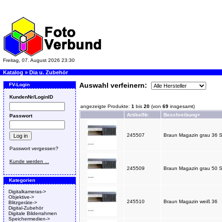
Freitag, 07. August 2026 23:30
Katalog
»
Dia u. Zubehör
Auswahl verfeinern:
FV-Login
KundenNr/LoginID
angezeigte Produkte:
1
bis
20
(von
69
insgesamt)
ArtikelNr.
Beschreibung+
Passwort
245507
Braun Magazin grau 36 
Passwort vergessen?
Kunde werden ...
245509
Braun Magazin grau 50 
Kategorien
Digitalkameras->
Objektive->
245510
Braun Magazin weiß 36
Blitzgeräte->
Digital-Zubehör
Digitale Bilderrahmen
Speichermedien->