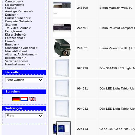
Camcorder->
Kiosksysteme
245505
Braun Magazin weiß 50
Studio->
Analoge Kameras->
Drucker->
Drucker Zubehör->
Computer/Tablets->
Scanner
TV, Video, Audio->
245501
Braun Paximat Compact 
Ferngläser->
Dia u. Zubehör
Fotozubehör->
Filme->
Energie->
Smartphone-Zubehör->
244821
Braun Paxiscope XL ( Au
MiniLab/Labor->
Alben u. Archivierung->
Bilderrahmen->
Verschiedenes->
Haushaltswaren->
994930
Dörr 361450 LED Light Ta
Hersteller
994931
Dörr LED Light Tablet Ul
Sprachen
Währungen
994932
Dörr LED Light Tablet Ul
225413
Gepe 100 Gepe 7050 Sy