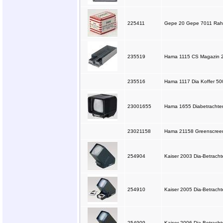
225411
Gepe 20 Gepe 7011 Rah
235519
Hama 1115 CS Magazin 
235516
Hama 1117 Dia Koffer 50
23001655
Hama 1655 Diabetrachter
23021158
Hama 21158 Greenscreen 
254904
Kaiser 2003 Dia-Betrachte
254910
Kaiser 2005 Dia-Betrachte
254909
Kaiser 2006 Dia-Betracht