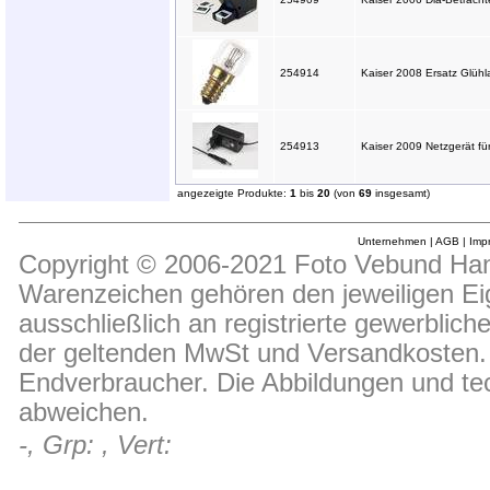
254914
Kaiser 2008 Ersatz Glüh
254913
Kaiser 2009 Netzgerät fü
angezeigte Produkte:
1
bis
20
(von
69
insgesamt)
Unternehmen
|
AGB
|
Imp
Copyright © 2006-2021 Foto Vebund Hand
Warenzeichen gehören den jeweiligen Ei
ausschließlich an registrierte gewerblic
der geltenden MwSt und Versandkosten. D
Endverbraucher. Die Abbildungen und t
abweichen.
-, Grp: , Vert: