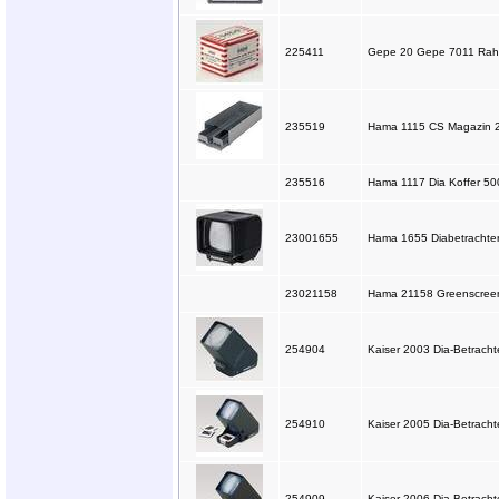
225411
Gepe 20 Gepe 7011 Rah
235519
Hama 1115 CS Magazin 
235516
Hama 1117 Dia Koffer 50
23001655
Hama 1655 Diabetrachter
23021158
Hama 21158 Greenscreen 
254904
Kaiser 2003 Dia-Betrachte
254910
Kaiser 2005 Dia-Betrachte
254909
Kaiser 2006 Dia-Betracht