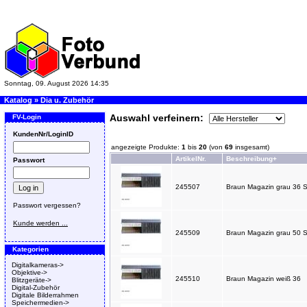
Sonntag, 09. August 2026 14:35
Katalog
»
Dia u. Zubehör
Auswahl verfeinern:
FV-Login
KundenNr/LoginID
angezeigte Produkte:
1
bis
20
(von
69
insgesamt)
ArtikelNr.
Beschreibung+
Passwort
245507
Braun Magazin grau 36 
Passwort vergessen?
Kunde werden ...
245509
Braun Magazin grau 50 
Kategorien
Digitalkameras->
Objektive->
245510
Braun Magazin weiß 36
Blitzgeräte->
Digital-Zubehör
Digitale Bilderrahmen
Speichermedien->