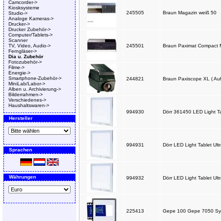
Camcorder->
Kiosksysteme
245505
Braun Magazin weiß 50
Studio->
Analoge Kameras->
Drucker->
Drucker Zubehör->
Computer/Tablets->
Scanner
TV, Video, Audio->
245501
Braun Paximat Compact 
Ferngläser->
Dia u. Zubehör
Fotozubehör->
Filme->
Energie->
Smartphone-Zubehör->
244821
Braun Paxiscope XL ( Au
MiniLab/Labor->
Alben u. Archivierung->
Bilderrahmen->
Verschiedenes->
Haushaltswaren->
994930
Dörr 361450 LED Light Ta
Hersteller
994931
Dörr LED Light Tablet Ul
Sprachen
Währungen
994932
Dörr LED Light Tablet Ul
225413
Gepe 100 Gepe 7050 Sy