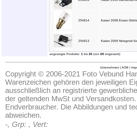
254914
Kaiser 2008 Ersatz Glüh
254913
Kaiser 2009 Netzgerät fü
angezeigte Produkte:
1
bis
20
(von
69
insgesamt)
Unternehmen
|
AGB
|
Imp
Copyright © 2006-2021 Foto Vebund Hand
Warenzeichen gehören den jeweiligen Ei
ausschließlich an registrierte gewerblic
der geltenden MwSt und Versandkosten. D
Endverbraucher. Die Abbildungen und t
abweichen.
-, Grp: , Vert: