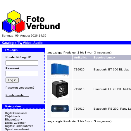
Sonntag, 09. August 2026 14:35
Katalog
»
TV, Video, Audio
FV-Login
angezeigte Produkte:
1
bis
3
(von
3
insgesamt)
KundenNr/LoginID
ArtikelNr.
Beschreibung+
Passwort
719620
Blaupunkt BT 600 BL blau,
Passwort vergessen?
719616
Blaupunkt CL 20 BK, Multi
Kunde werden ...
Kategorien
719619
Blaupunkt PS 200, Party L
Digitalkameras->
Objektive->
Blitzgeräte->
angezeigte Produkte:
1
bis
3
(von
3
insgesamt)
Digital-Zubehör
Digitale Bilderrahmen
Speichermedien->