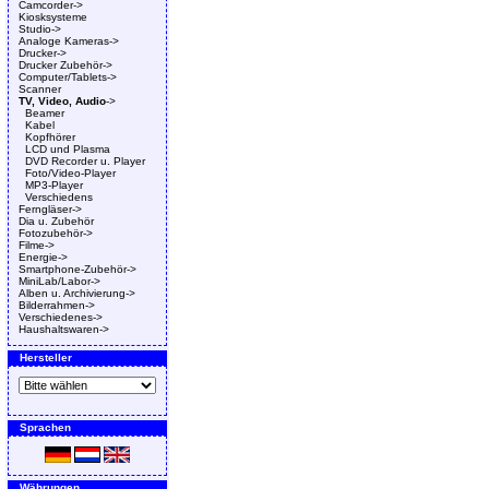
Camcorder->
Kiosksysteme
Studio->
Analoge Kameras->
Drucker->
Drucker Zubehör->
Computer/Tablets->
Scanner
TV, Video, Audio
->
Beamer
Kabel
Kopfhörer
LCD und Plasma
DVD Recorder u. Player
Foto/Video-Player
MP3-Player
Verschiedens
Ferngläser->
Dia u. Zubehör
Fotozubehör->
Filme->
Energie->
Smartphone-Zubehör->
MiniLab/Labor->
Alben u. Archivierung->
Bilderrahmen->
Verschiedenes->
Haushaltswaren->
Hersteller
Sprachen
Währungen