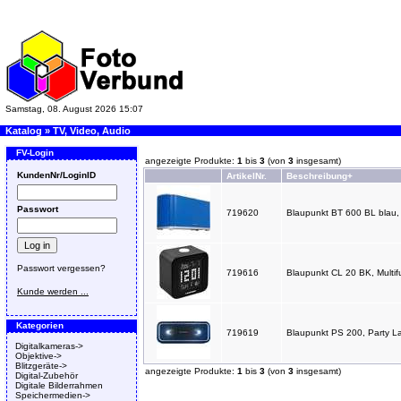
Samstag, 08. August 2026 15:07
Katalog
»
TV, Video, Audio
FV-Login
angezeigte Produkte:
1
bis
3
(von
3
insgesamt)
KundenNr/LoginID
ArtikelNr.
Beschreibung+
Passwort
719620
Blaupunkt BT 600 BL blau,
Passwort vergessen?
719616
Blaupunkt CL 20 BK, Multi
Kunde werden ...
Kategorien
719619
Blaupunkt PS 200, Party L
Digitalkameras->
Objektive->
Blitzgeräte->
angezeigte Produkte:
1
bis
3
(von
3
insgesamt)
Digital-Zubehör
Digitale Bilderrahmen
Speichermedien->