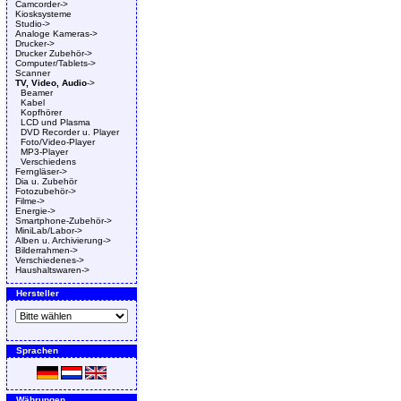
Camcorder->
Kiosksysteme
Studio->
Analoge Kameras->
Drucker->
Drucker Zubehör->
Computer/Tablets->
Scanner
TV, Video, Audio
->
Beamer
Kabel
Kopfhörer
LCD und Plasma
DVD Recorder u. Player
Foto/Video-Player
MP3-Player
Verschiedens
Ferngläser->
Dia u. Zubehör
Fotozubehör->
Filme->
Energie->
Smartphone-Zubehör->
MiniLab/Labor->
Alben u. Archivierung->
Bilderrahmen->
Verschiedenes->
Haushaltswaren->
Hersteller
Sprachen
Währungen