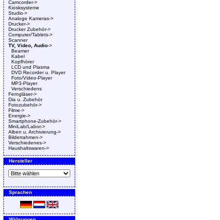
Camcorder->
Kiosksysteme
Studio->
Analoge Kameras->
Drucker->
Drucker Zubehör->
Computer/Tablets->
Scanner
TV, Video, Audio
->
Beamer
Kabel
Kopfhörer
LCD und Plasma
DVD Recorder u. Player
Foto/Video-Player
MP3-Player
Verschiedens
Ferngläser->
Dia u. Zubehör
Fotozubehör->
Filme->
Energie->
Smartphone-Zubehör->
MiniLab/Labor->
Alben u. Archivierung->
Bilderrahmen->
Verschiedenes->
Haushaltswaren->
Hersteller
Sprachen
Währungen