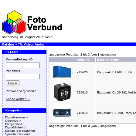
Donnerstag, 06. August 2026 14:26
Katalog
»
TV, Video, Audio
FV-Login
angezeigte Produkte:
1
bis
3
(von
3
insgesamt)
KundenNr/LoginID
ArtikelNr.
Beschreibung+
Passwort
719620
Blaupunkt BT 600 BL blau,
Passwort vergessen?
719616
Blaupunkt CL 20 BK, Multi
Kunde werden ...
Kategorien
719619
Blaupunkt PS 200, Party L
Digitalkameras->
Objektive->
Blitzgeräte->
angezeigte Produkte:
1
bis
3
(von
3
insgesamt)
Digital-Zubehör
Digitale Bilderrahmen
Speichermedien->