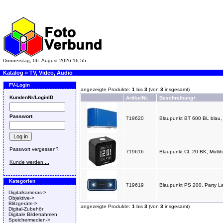
Donnerstag, 06. August 2026 16:55
Katalog
»
TV, Video, Audio
FV-Login
angezeigte Produkte:
1
bis
3
(von
3
insgesamt)
KundenNr/LoginID
ArtikelNr.
Beschreibung+
Passwort
719620
Blaupunkt BT 600 BL blau,
Passwort vergessen?
719616
Blaupunkt CL 20 BK, Multi
Kunde werden ...
Kategorien
719619
Blaupunkt PS 200, Party L
Digitalkameras->
Objektive->
Blitzgeräte->
angezeigte Produkte:
1
bis
3
(von
3
insgesamt)
Digital-Zubehör
Digitale Bilderrahmen
Speichermedien->