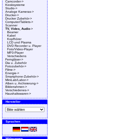
Camcorder->
Kiosksysteme
Studio->
Analoge Kameras->
Drucker->
Drucker Zubehör->
Computer/Tablets->
Scanner
TV, Video, Audio
->
Beamer
Kabel
Kopfhörer
LCD und Plasma
DVD Recorder u. Player
Foto/Video-Player
MP3-Player
Verschiedens
Ferngläser->
Dia u. Zubehör
Fotozubehör->
Filme->
Energie->
Smartphone-Zubehör->
MiniLab/Labor->
Alben u. Archivierung->
Bilderrahmen->
Verschiedenes->
Haushaltswaren->
Hersteller
Sprachen
Währungen