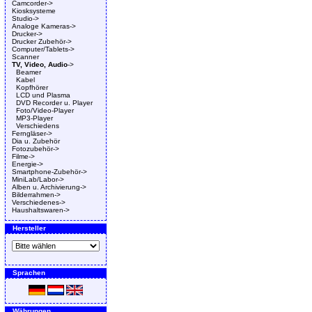
Camcorder->
Kiosksysteme
Studio->
Analoge Kameras->
Drucker->
Drucker Zubehör->
Computer/Tablets->
Scanner
TV, Video, Audio
->
Beamer
Kabel
Kopfhörer
LCD und Plasma
DVD Recorder u. Player
Foto/Video-Player
MP3-Player
Verschiedens
Ferngläser->
Dia u. Zubehör
Fotozubehör->
Filme->
Energie->
Smartphone-Zubehör->
MiniLab/Labor->
Alben u. Archivierung->
Bilderrahmen->
Verschiedenes->
Haushaltswaren->
Hersteller
Sprachen
Währungen