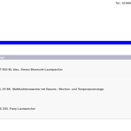
Tel.: 0238
ng+
T 600 BL blau, Stereo Bluetooth-Lautsprecher
L 20 BK, Multifunktionswecker mit Datums-, Wochen- und Temperaturanzeige
S 200, Party Lautsprecher