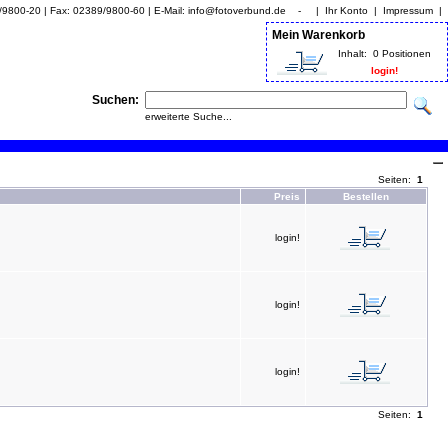
9/9800-20 | Fax: 02389/9800-60 | E-Mail: info@fotoverbund.de - |
Ihr Konto
|
Impressum
|
Mein Warenkorb
Inhalt:
0 Positionen
login!
Suchen:
erweiterte Suche...
Seiten:
1
Preis
Bestellen
login!
login!
login!
Seiten:
1