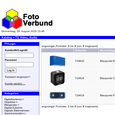
Donnerstag, 06. August 2026 15:48
Katalog
»
TV, Video, Audio
FV-Login
angezeigte Produkte:
1
bis
3
(von
3
insgesamt)
KundenNr/LoginID
ArtikelNr.
Beschreibu
Passwort
719620
Blaupunkt B
Passwort vergessen?
719616
Blaupunkt C
Kunde werden ...
Kategorien
719619
Blaupunkt P
Digitalkameras->
Objektive->
Blitzgeräte->
angezeigte Produkte:
1
bis
3
(von
3
insgesamt)
Digital-Zubehör
Digitale Bilderrahmen
Speichermedien->