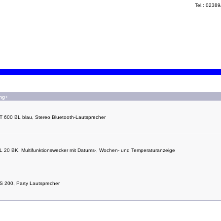
Tel.: 0238
ng+
T 600 BL blau, Stereo Bluetooth-Lautsprecher
L 20 BK, Multifunktionswecker mit Datums-, Wochen- und Temperaturanzeige
S 200, Party Lautsprecher