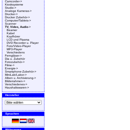
Camcorder->
Kiosksysteme
Studio->
Analoge Kameras->
Drucker->
Drucker Zubehör->
Computer/Tablets->
Scanner
TV, Video, Audio
->
Beamer
Kabel
Kopfhörer
LCD und Plasma
DVD Recorder u. Player
Foto/Video-Player
MP3-Player
Verschiedens
Ferngläser->
Dia u. Zubehör
Fotozubehör->
Filme->
Energie->
Smartphone-Zubehör->
MiniLab/Labor->
Alben u. Archivierung->
Bilderrahmen->
Verschiedenes->
Haushaltswaren->
Hersteller
Sprachen
Währungen