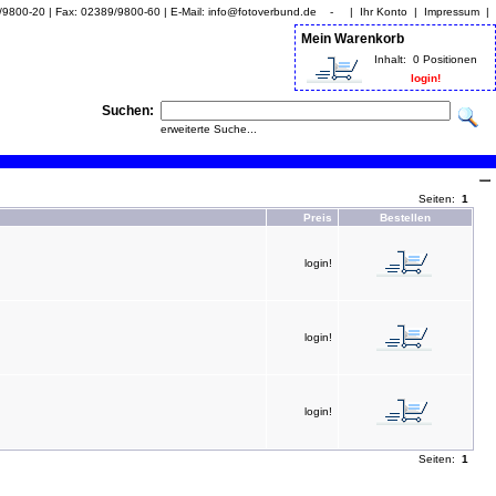
9/9800-20 | Fax: 02389/9800-60 | E-Mail: info@fotoverbund.de - |
Ihr Konto
|
Impressum
|
Mein Warenkorb
Inhalt:
0 Positionen
login!
Suchen:
erweiterte Suche...
Seiten:
1
Preis
Bestellen
login!
login!
login!
Seiten:
1