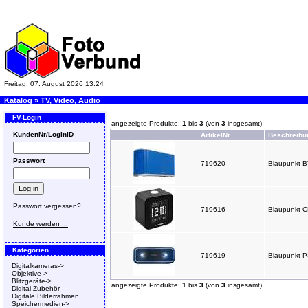
Freitag, 07. August 2026 13:24
Katalog
»
TV, Video, Audio
FV-Login
angezeigte Produkte:
1
bis
3
(von
3
insgesamt)
KundenNr/LoginID
ArtikelNr.
Beschreibu
Passwort
719620
Blaupunkt B
Passwort vergessen?
719616
Blaupunkt C
Kunde werden ...
Kategorien
719619
Blaupunkt P
Digitalkameras->
Objektive->
Blitzgeräte->
angezeigte Produkte:
1
bis
3
(von
3
insgesamt)
Digital-Zubehör
Digitale Bilderrahmen
Speichermedien->