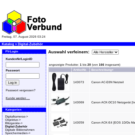
Freitag, 07. August 2026 03:24
Katalog
»
Digital-Zubehör
Auswahl verfeinern:
FV-Login
KundenNr/LoginID
angezeigte Produkte:
1
bis
20
(von
166
insgesamt)
ArtikelNr.
Beschreibung+
Passwort
143073
Canon AC-E6N Netzteil
Passwort vergessen?
Kunde werden ...
143069
Canon ACK-DC10 Netzgerät [Ixu
Kategorien
Digitalkameras->
Objektive->
143059
Canon ACK-E4 [EOS 1D/Ds Mark
Blitzgeräte->
Digital-Zubehör
Digitale Bilderrahmen
Speichermedien->