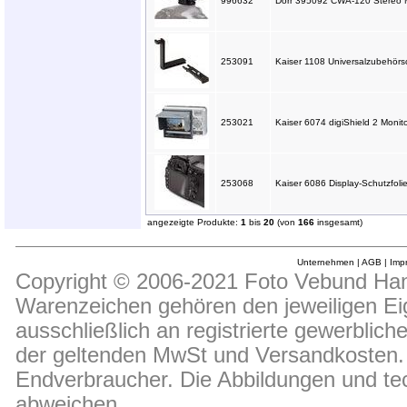
996632
Dörr 395092 CWA-120 Stereo M
253091
Kaiser 1108 Universalzubehör
253021
Kaiser 6074 digiShield 2 Monito
253068
Kaiser 6086 Display-Schutzfolie
angezeigte Produkte:
1
bis
20
(von
166
insgesamt)
Unternehmen
|
AGB
|
Imp
Copyright © 2006-2021 Foto Vebund Hand
Warenzeichen gehören den jeweiligen Ei
ausschließlich an registrierte gewerblic
der geltenden MwSt und Versandkosten. D
Endverbraucher. Die Abbildungen und t
abweichen.