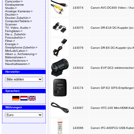
Camcorder->
Kiosksysteme
143074
Canon AVC-DC400 Video- / Audi
Studio->
Analoge Kameras->
Drucker->
Drucker Zubehör->
Computer/Tablets->
Scanner
TV, Video, Audio->
143075
Canon DR-E18 DC-Kuppler (zu
Ferngläser->
Dia u. Zubehör
Fotozubehör->
Filme->
Energie->
Smartphone-Zubehör->
143076
Canon DR-E6 DC-Kuppler (zu A
MiniLab/Labor->
Alben u. Archivierung->
Bilderrahmen->
Verschiedenes->
Haushaltswaren->
143024
Canon EVF-DC2 elektronischer 
Hersteller
143174
Canon GP-E2 GPS-Empfänger [C
Sprachen
Währungen
143087
Canon HTC-100 Mini-HDMI-Kab
143086
Canon IFC-400PCU USB-Kabel [f