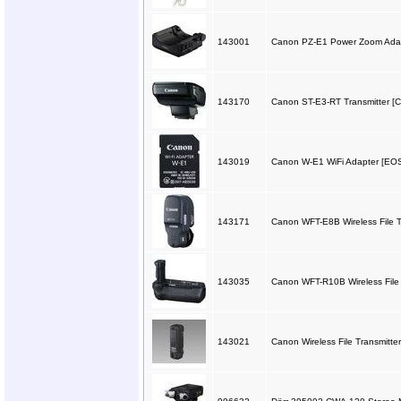
143001
Canon PZ-E1 Power Zoom Ada
143170
Canon ST-E3-RT Transmitter [CP
143019
Canon W-E1 WiFi Adapter [EOS
143171
Canon WFT-E8B Wireless File Tr
143035
Canon WFT-R10B Wireless File 
143021
Canon Wireless File Transmitte