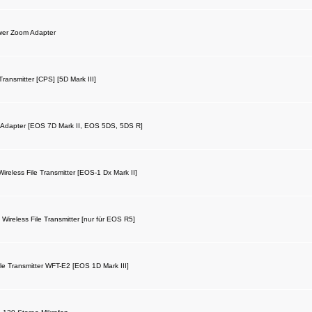
er Zoom Adapter
ansmitter [CPS] [5D Mark III]
Adapter [EOS 7D Mark II, EOS 5DS, 5DS R]
eless File Transmitter [EOS-1 Dx Mark II]
reless File Transmitter [nur für EOS R5]
le Transmitter WFT-E2 [EOS 1D Mark III]