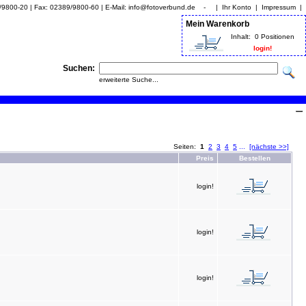
9/9800-20 | Fax: 02389/9800-60 | E-Mail: info@fotoverbund.de - |
Ihr Konto
|
Impressum
|
Mein Warenkorb
Inhalt:
0 Positionen
login!
Suchen:
erweiterte Suche...
Seiten:
1
2
3
4
5
...
[nächste >>]
Preis
Bestellen
login!
login!
login!