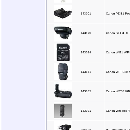
143001
Canon PZ-E1 Pow
143170
Canon ST-E3-RT Tr
143019
Canon W-E1 WiFi 
143171
Canon WFT-E8B Wir
143035
Canon WFT-R10B Wi
143021
Canon Wireless Fi