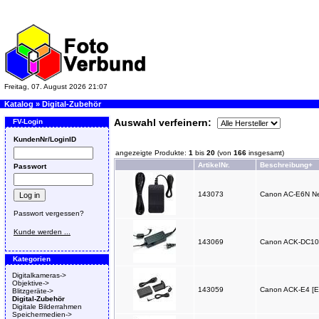
Freitag, 07. August 2026 21:07
Katalog
»
Digital-Zubehör
Auswahl verfeinern:
FV-Login
KundenNr/LoginID
angezeigte Produkte:
1
bis
20
(von
166
insgesamt)
ArtikelNr.
Beschreibung+
Passwort
143073
Canon AC-E6N Net
Passwort vergessen?
Kunde werden ...
143069
Canon ACK-DC10 Ne
Kategorien
Digitalkameras->
Objektive->
143059
Canon ACK-E4 [EO
Blitzgeräte->
Digital-Zubehör
Digitale Bilderrahmen
Speichermedien->