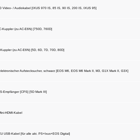
Video- / Audiokabel [IXUS 970 IS, 85 IS, 90 IS, 200 IS, IXUS 95]
-Kuppler (zu AC-E6N) [750D, 760D]
uppler (zu AC-E6N) [5D, 6D, 7D, 70D, 80D]
ektronischer Aufstecksucher, schwarz [EOS M6, EOS M6 Mark II, M3, G1X Mark II, G3X]
Empfänger [CPS] [5D Mark III]
ini-HDMI-Kabel
 USB-Kabel [für alle akt. PS+Ixus+EOS Digital]