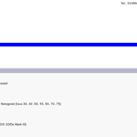
Tel.: 0238
zteil
tzgerät [Ixus 30, 40 ,50, 55, 60, 70, 75]
S 1D/Ds Mark III]