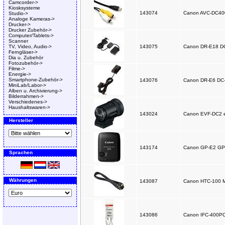
Camcorder->
Kiosksysteme
143074
Canon AVC-DC400 
Studio->
Analoge Kameras->
Drucker->
Drucker Zubehör->
Computer/Tablets->
Scanner
TV, Video, Audio->
143075
Canon DR-E18 DC
Ferngläser->
Dia u. Zubehör
Fotozubehör->
Filme->
Energie->
Smartphone-Zubehör->
143076
Canon DR-E6 DC-K
MiniLab/Labor->
Alben u. Archivierung->
Bilderrahmen->
Verschiedenes->
Haushaltswaren->
143024
Canon EVF-DC2 el
Hersteller
143174
Canon GP-E2 GPS-
Sprachen
Währungen
143087
Canon HTC-100 M
143086
Canon IFC-400PCU