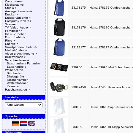
Camcorder->
Kiosksysteme
23178175
Hama 178175 Outdoortasche, 10
Studio->
Analoge Kameras->
Drucker->
Drucker Zubehör->
Computer/Tablets->
Scanner
TV, Video, Audio->
23178176
Hama 178176 Outdoortasche, 40
Ferngläser->
Dia u. Zubehör
Fotozubehör->
Filme->
Energie->
Smartphone-Zubehör->
23178177
Hama 178177 Outdoortasche, 40
MiniLab/Labor->
Alben u. Archivierung->
Bilderrahmen->
Verschiedenes
->
Saisonartikel / Fanartikel
Saisonartikel /
236900
Hama 39694 Mini Schraubendreher
Weihnachten
Bürobedarf
Diktiergeräte
Taschenlampen
Wetterstationen
Kalender
23047458
Hama 47458 Kompass für die Sa
Haushaltswaren->
Hersteller
283038
Herma 1366 Klapp-Ausweishüll
Sprachen
283039
Herma 1366-10 Klapp-Ausweish
Währungen