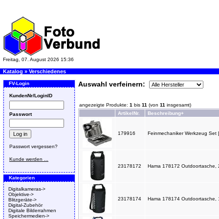
Freitag, 07. August 2026 15:36
Katalog
»
Verschiedenes
Auswahl verfeinern:
FV-Login
KundenNr/LoginID
angezeigte Produkte:
1
bis
11
(von
11
insgesamt)
ArtikelNr.
Beschreibung+
Passwort
179916
Feinmechaniker Werkzeug Set [
Passwort vergessen?
Kunde werden ...
23178172
Hama 178172 Outdoortasche, 2l
Kategorien
Digitalkameras->
Objektive->
23178174
Hama 178174 Outdoortasche, 10
Blitzgeräte->
Digital-Zubehör
Digitale Bilderrahmen
Speichermedien->