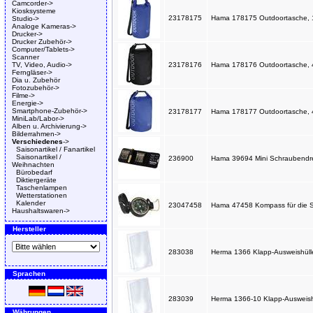
Camcorder->
Kiosksysteme
23178175
Hama 178175 Outdoortasche, 10
Studio->
Analoge Kameras->
Drucker->
Drucker Zubehör->
Computer/Tablets->
Scanner
TV, Video, Audio->
23178176
Hama 178176 Outdoortasche, 40
Ferngläser->
Dia u. Zubehör
Fotozubehör->
Filme->
Energie->
Smartphone-Zubehör->
23178177
Hama 178177 Outdoortasche, 40
MiniLab/Labor->
Alben u. Archivierung->
Bilderrahmen->
Verschiedenes
->
Saisonartikel / Fanartikel
Saisonartikel /
236900
Hama 39694 Mini Schraubendreher
Weihnachten
Bürobedarf
Diktiergeräte
Taschenlampen
Wetterstationen
Kalender
23047458
Hama 47458 Kompass für die Sa
Haushaltswaren->
Hersteller
283038
Herma 1366 Klapp-Ausweishüll
Sprachen
283039
Herma 1366-10 Klapp-Ausweish
Währungen