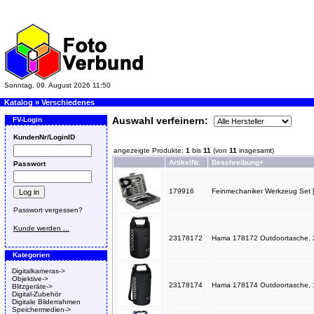
Sonntag, 09. August 2026 11:50
Katalog
»
Verschiedenes
Auswahl verfeinern:
FV-Login
KundenNr/LoginID
angezeigte Produkte:
1
bis
11
(von
11
insgesamt)
ArtikelNr.
Beschreibung+
Passwort
179916
Feinmechaniker Werkzeug Set [
Passwort vergessen?
Kunde werden ...
23178172
Hama 178172 Outdoortasche, 2l
Kategorien
Digitalkameras->
Objektive->
23178174
Hama 178174 Outdoortasche, 10
Blitzgeräte->
Digital-Zubehör
Digitale Bilderrahmen
Speichermedien->