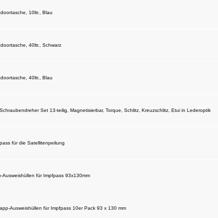
ortasche, 10ltr., Blau
oortasche, 40ltr., Schwarz
ortasche, 40ltr., Blau
hraubendreher Set 13-teilig, Magnetisierbar, Torque, Schlitz, Kreuzschlitz, Etui in Lederoptik
s für die Satellitenpeilung
-Ausweishüllen für Impfpass 93x130mm
app-Ausweishüllen für Impfpass 10er Pack 93 x 130 mm