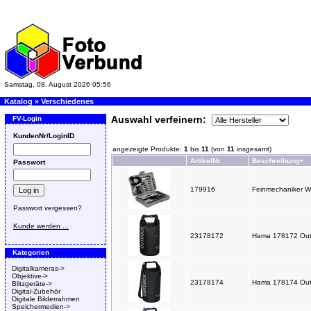
Samstag, 08. August 2026 05:56
Katalog
»
Verschiedenes
Auswahl verfeinern:
FV-Login
KundenNr/LoginID
angezeigte Produkte:
1
bis
11
(von
11
insgesamt)
ArtikelNr.
Beschreibung+
Passwort
179916
Feinmechaniker W
Passwort vergessen?
Kunde werden ...
23178172
Hama 178172 Outdo
Kategorien
Digitalkameras->
Objektive->
23178174
Hama 178174 Outd
Blitzgeräte->
Digital-Zubehör
Digitale Bilderrahmen
Speichermedien->