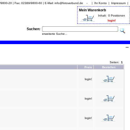
9/9800-20 | Fax: 02389/9800-60 | E-Mail: info@fotoverbund.de - |
Ihr Konto
|
Impressum
|
Mein Warenkorb
Inhalt:
0 Positionen
login!
Suchen:
erweiterte Suche...
Seiten:
1
Preis
Bestellen
login!
login!
login!