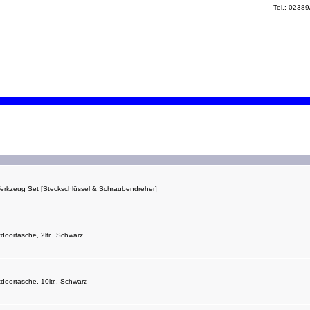
Tel.: 0238
erkzeug Set [Steckschlüssel & Schraubendreher]
ortasche, 2ltr., Schwarz
oortasche, 10ltr., Schwarz