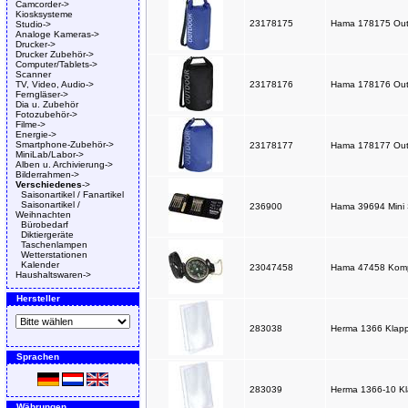
Camcorder->
Kiosksysteme
23178175
Hama 178175 Outdo
Studio->
Analoge Kameras->
Drucker->
Drucker Zubehör->
Computer/Tablets->
Scanner
TV, Video, Audio->
23178176
Hama 178176 Outd
Ferngläser->
Dia u. Zubehör
Fotozubehör->
Filme->
Energie->
Smartphone-Zubehör->
23178177
Hama 178177 Outdo
MiniLab/Labor->
Alben u. Archivierung->
Bilderrahmen->
Verschiedenes
->
Saisonartikel / Fanartikel
Saisonartikel /
236900
Hama 39694 Mini Sc
Weihnachten
Bürobedarf
Diktiergeräte
Taschenlampen
Wetterstationen
Kalender
23047458
Hama 47458 Kompas
Haushaltswaren->
Hersteller
283038
Herma 1366 Klapp
Sprachen
283039
Herma 1366-10 Kl
Währungen