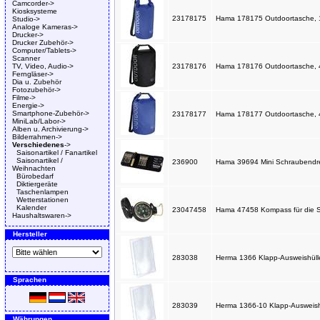
Camcorder->
Kiosksysteme
23178175
Hama 178175 Outdoortasche, 10
Studio->
Analoge Kameras->
Drucker->
Drucker Zubehör->
Computer/Tablets->
Scanner
TV, Video, Audio->
23178176
Hama 178176 Outdoortasche, 40
Ferngläser->
Dia u. Zubehör
Fotozubehör->
Filme->
Energie->
Smartphone-Zubehör->
23178177
Hama 178177 Outdoortasche, 40
MiniLab/Labor->
Alben u. Archivierung->
Bilderrahmen->
Verschiedenes
->
Saisonartikel / Fanartikel
Saisonartikel /
236900
Hama 39694 Mini Schraubendreher
Weihnachten
Bürobedarf
Diktiergeräte
Taschenlampen
Wetterstationen
Kalender
23047458
Hama 47458 Kompass für die Sa
Haushaltswaren->
Hersteller
283038
Herma 1366 Klapp-Ausweishüll
Sprachen
283039
Herma 1366-10 Klapp-Ausweish
Währungen