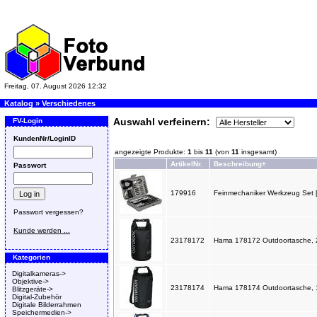
Freitag, 07. August 2026 12:32
Katalog
»
Verschiedenes
Auswahl verfeinern:
FV-Login
KundenNr/LoginID
angezeigte Produkte:
1
bis
11
(von
11
insgesamt)
ArtikelNr.
Beschreibung+
Passwort
179916
Feinmechaniker Werkzeug Set [
Passwort vergessen?
Kunde werden ...
23178172
Hama 178172 Outdoortasche, 2l
Kategorien
Digitalkameras->
Objektive->
23178174
Hama 178174 Outdoortasche, 10
Blitzgeräte->
Digital-Zubehör
Digitale Bilderrahmen
Speichermedien->