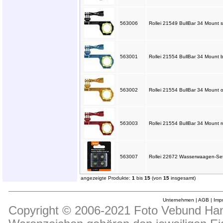
563006
Rollei 21549 BullBar 34 Mount s
563001
Rollei 21554 BullBar 34 Mount b
563002
Rollei 21554 BullBar 34 Mount o
563003
Rollei 21554 BullBar 34 Mount ro
563007
Rollei 22672 Wasserwaagen-Set
angezeigte Produkte:
1
bis
15
(von
15
insgesamt)
Unternehmen
|
AGB
|
Imp
Copyright © 2006-2021 Foto Vebund Hand