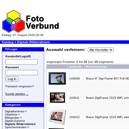
Freitag, 07. August 2026 00:29
Katalog
»
Digitale Bilderrahmen
Auswahl verfeinern:
FV-Login
KundenNr/LoginID
angezeigte Produkte:
1
bis
15
(von
15
insgesamt)
ArtikelNr.
Beschreibung+
Passwort
243008
Braun 8" Digi Frame 857 Full HD
Passwort vergessen?
Kunde werden ...
243011
Braun DigiFrame 1019 WiFi, 
Kategorien
Digitalkameras->
Objektive->
243012
Braun DigiFrame 1019 WiFi, w
Blitzgeräte->
Digital-Zubehör
Digitale Bilderrahmen
Speichermedien->