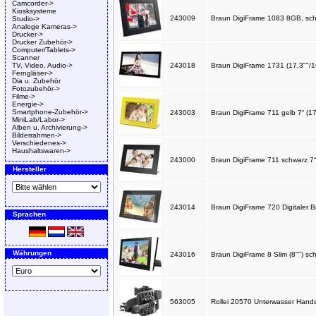
Camcorder->
Kiosksysteme
243009
Braun DigiFrame 1083 8GB, sc
Studio->
Analoge Kameras->
Drucker->
Drucker Zubehör->
Computer/Tablets->
Scanner
TV, Video, Audio->
243018
Braun DigiFrame 1731 (17,3""
Ferngläser->
Dia u. Zubehör
Fotozubehör->
Filme->
Energie->
Smartphone-Zubehör->
243003
Braun DigiFrame 711 gelb 7“ (1
MiniLab/Labor->
Alben u. Archivierung->
Bilderrahmen->
Verschiedenes->
Haushaltswaren->
243000
Braun DigiFrame 711 schwarz 7“
Hersteller
243014
Braun DigiFrame 720 Digitaler 
Sprachen
Währungen
243016
Braun DigiFrame 8 Slim (8"") s
563005
Rollei 20570 Unterwasser Hand