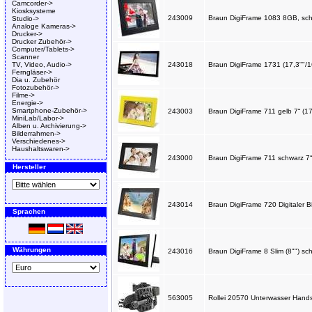
Camcorder->
Kiosksysteme
243009
Braun DigiFrame 1083 8GB, sc
Studio->
Analoge Kameras->
Drucker->
Drucker Zubehör->
Computer/Tablets->
Scanner
TV, Video, Audio->
243018
Braun DigiFrame 1731 (17,3""
Ferngläser->
Dia u. Zubehör
Fotozubehör->
Filme->
Energie->
Smartphone-Zubehör->
243003
Braun DigiFrame 711 gelb 7“ (1
MiniLab/Labor->
Alben u. Archivierung->
Bilderrahmen->
Verschiedenes->
Haushaltswaren->
243000
Braun DigiFrame 711 schwarz 7“
Hersteller
243014
Braun DigiFrame 720 Digitaler 
Sprachen
Währungen
243016
Braun DigiFrame 8 Slim (8"") s
563005
Rollei 20570 Unterwasser Hand