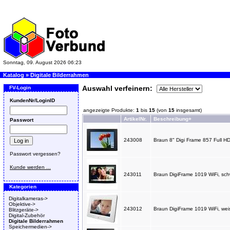
Sonntag, 09. August 2026 06:23
Katalog
»
Digitale Bilderrahmen
Auswahl verfeinern:
FV-Login
KundenNr/LoginID
angezeigte Produkte:
1
bis
15
(von
15
insgesamt)
ArtikelNr.
Beschreibung+
Passwort
243008
Braun 8" Digi Frame 857 Full HD
Passwort vergessen?
Kunde werden ...
243011
Braun DigiFrame 1019 WiFi, 
Kategorien
Digitalkameras->
Objektive->
243012
Braun DigiFrame 1019 WiFi, w
Blitzgeräte->
Digital-Zubehör
Digitale Bilderrahmen
Speichermedien->