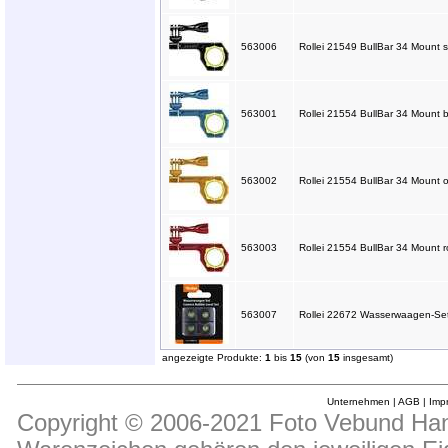
563006
Rollei 21549 BullBar 34 Mount s
563001
Rollei 21554 BullBar 34 Mount b
563002
Rollei 21554 BullBar 34 Mount o
563003
Rollei 21554 BullBar 34 Mount ro
563007
Rollei 22672 Wasserwaagen-Set
angezeigte Produkte:
1
bis
15
(von
15
insgesamt)
Unternehmen
|
AGB
|
Imp
Copyright © 2006-2021 Foto Vebund Hand