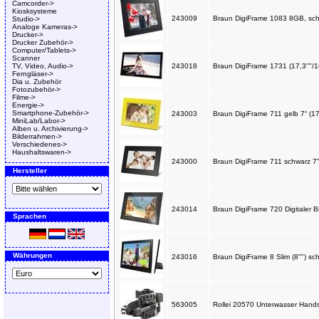
Camcorder->
Kiosksysteme
243009
Braun DigiFrame 1083 8GB, sc
Studio->
Analoge Kameras->
Drucker->
Drucker Zubehör->
Computer/Tablets->
Scanner
TV, Video, Audio->
243018
Braun DigiFrame 1731 (17,3""
Ferngläser->
Dia u. Zubehör
Fotozubehör->
Filme->
Energie->
Smartphone-Zubehör->
243003
Braun DigiFrame 711 gelb 7“ (1
MiniLab/Labor->
Alben u. Archivierung->
Bilderrahmen->
Verschiedenes->
Haushaltswaren->
243000
Braun DigiFrame 711 schwarz 7“
Hersteller
243014
Braun DigiFrame 720 Digitaler 
Sprachen
Währungen
243016
Braun DigiFrame 8 Slim (8"") s
563005
Rollei 20570 Unterwasser Hand