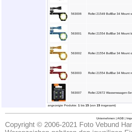
563006
Rollei 21549 BullBar 34 Mount s
563001
Rollei 21554 BullBar 34 Mount b
563002
Rollei 21554 BullBar 34 Mount o
563003
Rollei 21554 BullBar 34 Mount ro
563007
Rollei 22672 Wasserwaagen-Set
angezeigte Produkte:
1
bis
15
(von
15
insgesamt)
Unternehmen
|
AGB
|
Imp
Copyright © 2006-2021 Foto Vebund Hand