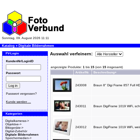
Sonntag, 09. August 2026 11:11
Katalog
»
Digitale Bilderrahmen
Auswahl verfeinern:
FV-Login
KundenNr/LoginID
angezeigte Produkte:
1
bis
15
(von
15
insgesamt)
ArtikelNr.
Beschreibung+
Passwort
243008
Braun 8" Digi Frame 857 Full HD
Passwort vergessen?
Kunde werden ...
243011
Braun DigiFrame 1019 WiFi, 
Kategorien
Digitalkameras->
Objektive->
243012
Braun DigiFrame 1019 WiFi, w
Blitzgeräte->
Digital-Zubehör
Digitale Bilderrahmen
Speichermedien->