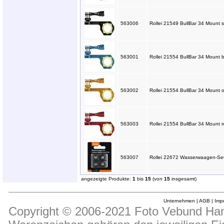
563006
Rollei 21549 BullBar 34 Mount s
563001
Rollei 21554 BullBar 34 Mount b
563002
Rollei 21554 BullBar 34 Mount o
563003
Rollei 21554 BullBar 34 Mount ro
563007
Rollei 22672 Wasserwaagen-Set
angezeigte Produkte:
1
bis
15
(von
15
insgesamt)
Unternehmen
|
AGB
|
Imp
Copyright © 2006-2021 Foto Vebund Hand