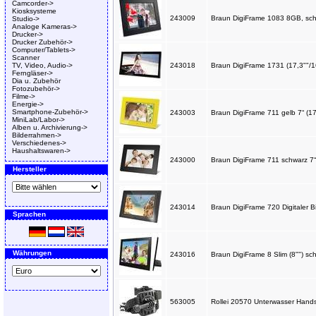
Camcorder->
Kiosksysteme
243009
Braun DigiFrame 1083 8GB, sc
Studio->
Analoge Kameras->
Drucker->
Drucker Zubehör->
Computer/Tablets->
Scanner
TV, Video, Audio->
243018
Braun DigiFrame 1731 (17,3""
Ferngläser->
Dia u. Zubehör
Fotozubehör->
Filme->
Energie->
Smartphone-Zubehör->
243003
Braun DigiFrame 711 gelb 7“ (1
MiniLab/Labor->
Alben u. Archivierung->
Bilderrahmen->
Verschiedenes->
Haushaltswaren->
243000
Braun DigiFrame 711 schwarz 7“
Hersteller
243014
Braun DigiFrame 720 Digitaler 
Sprachen
Währungen
243016
Braun DigiFrame 8 Slim (8"") s
563005
Rollei 20570 Unterwasser Hand