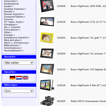
Camcorder->
Kiosksysteme
243009
Braun DigiFrame 1083 8GB, sc
Studio->
Analoge Kameras->
Drucker->
Drucker Zubehör->
Computer/Tablets->
Scanner
TV, Video, Audio->
243018
Braun DigiFrame 1731 (17,3""
Ferngläser->
Dia u. Zubehör
Fotozubehör->
Filme->
Energie->
Smartphone-Zubehör->
243003
Braun DigiFrame 711 gelb 7“ (1
MiniLab/Labor->
Alben u. Archivierung->
Bilderrahmen->
Verschiedenes->
Haushaltswaren->
243000
Braun DigiFrame 711 schwarz 7“
Hersteller
243014
Braun DigiFrame 720 Digitaler 
Sprachen
Währungen
243016
Braun DigiFrame 8 Slim (8"") s
563005
Rollei 20570 Unterwasser Hand