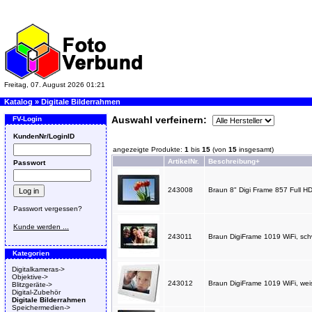
Freitag, 07. August 2026 01:21
Katalog
»
Digitale Bilderrahmen
Auswahl verfeinern:
FV-Login
KundenNr/LoginID
angezeigte Produkte:
1
bis
15
(von
15
insgesamt)
ArtikelNr.
Beschreibung+
Passwort
243008
Braun 8" Digi Frame 857 Full HD
Passwort vergessen?
Kunde werden ...
243011
Braun DigiFrame 1019 WiFi, 
Kategorien
Digitalkameras->
Objektive->
243012
Braun DigiFrame 1019 WiFi, w
Blitzgeräte->
Digital-Zubehör
Digitale Bilderrahmen
Speichermedien->