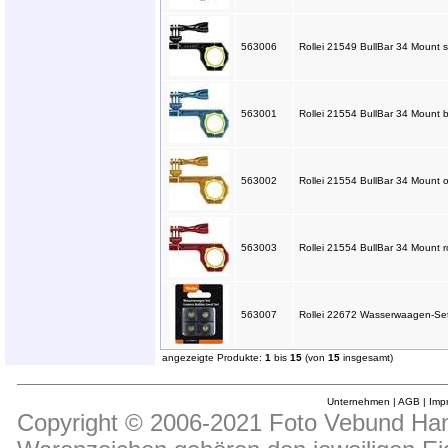
563006
Rollei 21549 BullBar 34 Mount s
563001
Rollei 21554 BullBar 34 Mount b
563002
Rollei 21554 BullBar 34 Mount o
563003
Rollei 21554 BullBar 34 Mount ro
563007
Rollei 22672 Wasserwaagen-Set
angezeigte Produkte:
1
bis
15
(von
15
insgesamt)
Unternehmen
|
AGB
|
Imp
Copyright © 2006-2021 Foto Vebund Hand