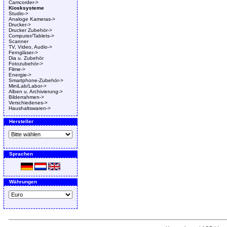
Camcorder->
Kiosksysteme
Studio->
Analoge Kameras->
Drucker->
Drucker Zubehör->
Computer/Tablets->
Scanner
TV, Video, Audio->
Ferngläser->
Dia u. Zubehör
Fotozubehör->
Filme->
Energie->
Smartphone-Zubehör->
MiniLab/Labor->
Alben u. Archivierung->
Bilderrahmen->
Verschiedenes->
Haushaltswaren->
Hersteller
Sprachen
Währungen