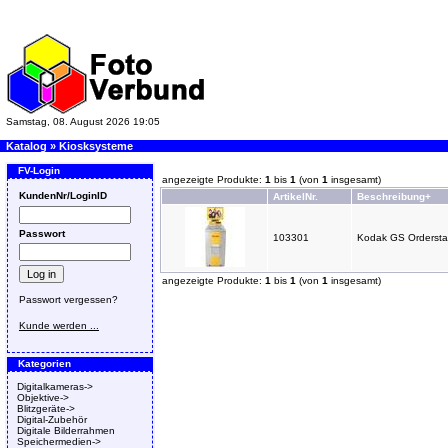
Samstag, 08. August 2026 19:05
Katalog
»
Kiosksysteme
FV-Login
angezeigte Produkte:
1
bis
1
(von
1
insgesamt)
KundenNr/LoginID
ArtikelNr.
Beschreibung+
Passwort
103301
Kodak GS Orderstat
angezeigte Produkte:
1
bis
1
(von
1
insgesamt)
Passwort vergessen?
Kunde werden ...
Kategorien
Digitalkameras->
Objektive->
Blitzgeräte->
Digital-Zubehör
Digitale Bilderrahmen
Speichermedien->