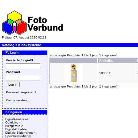
Freitag, 07. August 2026 02:13
Katalog
»
Kiosksysteme
FV-Login
angezeigte Produkte:
1
bis
1
(von
1
insgesamt)
KundenNr/LoginID
ArtikelNr.
Passwort
103301
angezeigte Produkte:
1
bis
1
(von
1
insgesamt)
Passwort vergessen?
Kunde werden ...
Kategorien
Digitalkameras->
Objektive->
Blitzgeräte->
Digital-Zubehör
Digitale Bilderrahmen
Speichermedien->