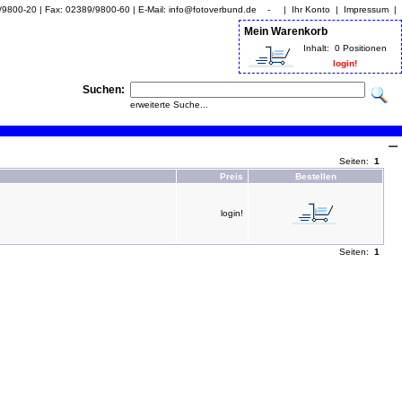
9/9800-20 | Fax: 02389/9800-60 | E-Mail: info@fotoverbund.de - |
Ihr Konto
|
Impressum
|
Mein Warenkorb
Inhalt:
0 Positionen
login!
Suchen:
erweiterte Suche...
Seiten:
1
Preis
Bestellen
login!
Seiten:
1