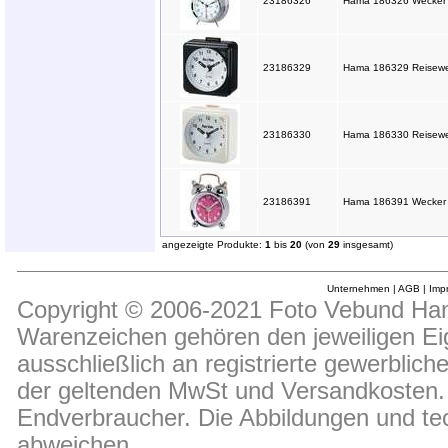
23186326
Hama 186326 Wecker "
23186329
Hama 186329 Reisewe
23186330
Hama 186330 Reisewe
23186391
Hama 186391 Wecker "N
angezeigte Produkte:
1
bis
20
(von
29
insgesamt)
Unternehmen
|
AGB
|
Imp
Copyright © 2006-2021 Foto Vebund Hand
Warenzeichen gehören den jeweiligen Ei
ausschließlich an registrierte gewerblic
der geltenden MwSt und Versandkosten. D
Endverbraucher. Die Abbildungen und t
abweichen.