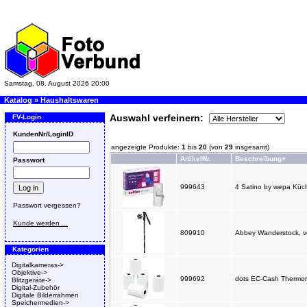
Samstag, 08. August 2026 20:00
Katalog
»
Haushaltswaren
Auswahl verfeinern:
FV-Login
KundenNr/LoginID
angezeigte Produkte:
1
bis
20
(von
29
insgesamt)
ArtikelNr.
Beschreibung+
Passwort
999643
4 Satino by wepa Küche
Passwort vergessen?
Kunde werden ...
809910
Abbey Wanderstock, ver
Kategorien
Digitalkameras->
Objektive->
999692
dots EC-Cash Thermoro
Blitzgeräte->
Digital-Zubehör
Digitale Bilderrahmen
Speichermedien->