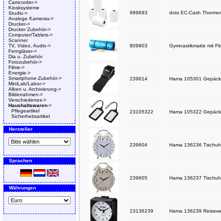
Camcorder->
Kiosksysteme
999693
dots EC-Cash Thermoro
Studio->
Analoge Kameras->
Drucker->
Drucker Zubehör->
Computer/Tablets->
Scanner
TV, Video, Audio->
809903
Gymnastikmatte mit F
Ferngläser->
Dia u. Zubehör
Fotozubehör->
Filme->
Energie->
Smartphone-Zubehör->
239614
Hama 105301 Gepäckg
MiniLab/Labor->
Alben u. Archivierung->
Bilderrahmen->
Verschiedenes->
Haushaltswaren
->
Pflegeartikel
23105322
Hama 105322 Gepäcka
Sicherheitsartikel
Hersteller
239604
Hama 136236 Tischuhr
Sprachen
239605
Hama 136237 Tischuhr
Währungen
23136239
Hama 136239 Reisewe