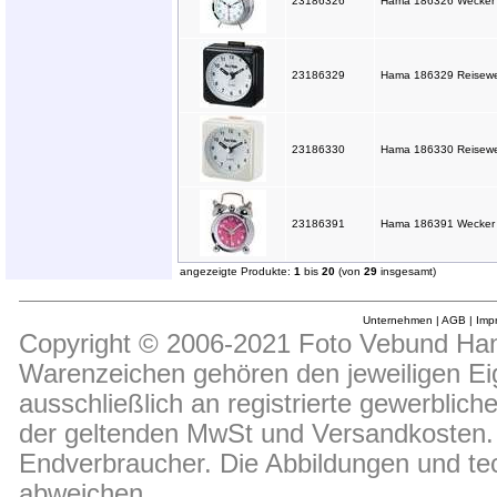
23186326
Hama 186326 Wecker "
23186329
Hama 186329 Reisewe
23186330
Hama 186330 Reisewe
23186391
Hama 186391 Wecker "N
angezeigte Produkte:
1
bis
20
(von
29
insgesamt)
Unternehmen
|
AGB
|
Imp
Copyright © 2006-2021 Foto Vebund Hand
Warenzeichen gehören den jeweiligen Ei
ausschließlich an registrierte gewerblic
der geltenden MwSt und Versandkosten. D
Endverbraucher. Die Abbildungen und t
abweichen.