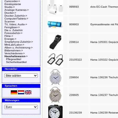
Camcorder->
Kiosksysteme
999693
dots EC-Cash Thermoro
Studio->
Analoge Kameras->
Drucker->
Drucker Zubehör->
Computer/Tablets->
Scanner
TV, Video, Audio->
809903
Gymnastikmatte mit F
Ferngläser->
Dia u. Zubehör
Fotozubehör->
Filme->
Energie->
Smartphone-Zubehör->
239614
Hama 105301 Gepäckg
MiniLab/Labor->
Alben u. Archivierung->
Bilderrahmen->
Verschiedenes->
Haushaltswaren
->
Pflegeartikel
23105322
Hama 105322 Gepäcka
Sicherheitsartikel
Hersteller
239604
Hama 136236 Tischuhr
Sprachen
239605
Hama 136237 Tischuhr
Währungen
23136239
Hama 136239 Reisewe