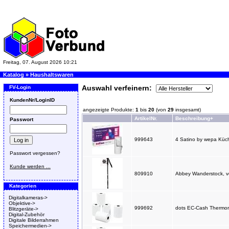
Freitag, 07. August 2026 10:21
Katalog
»
Haushaltswaren
Auswahl verfeinern:
FV-Login
KundenNr/LoginID
angezeigte Produkte:
1
bis
20
(von
29
insgesamt)
ArtikelNr.
Beschreibung+
Passwort
999643
4 Satino by wepa Küche
Passwort vergessen?
Kunde werden ...
809910
Abbey Wanderstock, ver
Kategorien
Digitalkameras->
Objektive->
999692
dots EC-Cash Thermoro
Blitzgeräte->
Digital-Zubehör
Digitale Bilderrahmen
Speichermedien->