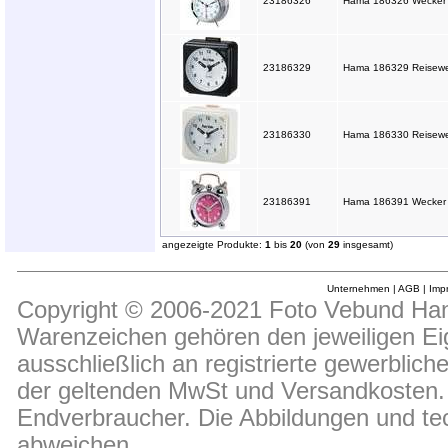
23186326
Hama 186326 Wecker "
23186329
Hama 186329 Reisewe
23186330
Hama 186330 Reisewe
23186391
Hama 186391 Wecker "N
angezeigte Produkte:
1
bis
20
(von
29
insgesamt)
Unternehmen
|
AGB
|
Imp
Copyright © 2006-2021 Foto Vebund Hand
Warenzeichen gehören den jeweiligen Ei
ausschließlich an registrierte gewerblic
der geltenden MwSt und Versandkosten. D
Endverbraucher. Die Abbildungen und t
abweichen.