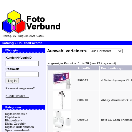
Freitag, 07. August 2026 04:43
Katalog
»
Haushaltswaren
Auswahl verfeinern:
FV-Login
KundenNr/LoginID
angezeigte Produkte:
1
bis
20
(von
29
insgesamt)
ArtikelNr.
Beschreibung+
Passwort
999643
4 Satino by wepa Küche
Passwort vergessen?
Kunde werden ...
809910
Abbey Wanderstock, ver
Kategorien
Digitalkameras->
Objektive->
999692
dots EC-Cash Thermoro
Blitzgeräte->
Digital-Zubehör
Digitale Bilderrahmen
Speichermedien->