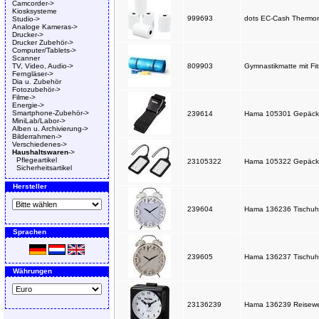
Camcorder->
Kiosksysteme
999693
dots EC-Cash Thermoro
Studio->
Analoge Kameras->
Drucker->
Drucker Zubehör->
Computer/Tablets->
Scanner
TV, Video, Audio->
809903
Gymnastikmatte mit F
Ferngläser->
Dia u. Zubehör
Fotozubehör->
Filme->
Energie->
Smartphone-Zubehör->
239614
Hama 105301 Gepäckg
MiniLab/Labor->
Alben u. Archivierung->
Bilderrahmen->
Verschiedenes->
Haushaltswaren
->
Pflegeartikel
23105322
Hama 105322 Gepäcka
Sicherheitsartikel
Hersteller
239604
Hama 136236 Tischuhr
Sprachen
239605
Hama 136237 Tischuhr
Währungen
23136239
Hama 136239 Reisewe