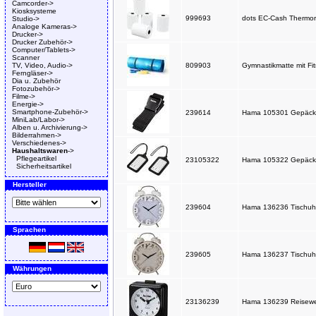
Camcorder->
Kiosksysteme
999693
dots EC-Cash Thermoro
Studio->
Analoge Kameras->
Drucker->
Drucker Zubehör->
Computer/Tablets->
Scanner
TV, Video, Audio->
809903
Gymnastikmatte mit F
Ferngläser->
Dia u. Zubehör
Fotozubehör->
Filme->
Energie->
Smartphone-Zubehör->
239614
Hama 105301 Gepäckg
MiniLab/Labor->
Alben u. Archivierung->
Bilderrahmen->
Verschiedenes->
Haushaltswaren
->
Pflegeartikel
23105322
Hama 105322 Gepäcka
Sicherheitsartikel
Hersteller
239604
Hama 136236 Tischuhr
Sprachen
239605
Hama 136237 Tischuhr
Währungen
23136239
Hama 136239 Reisewe