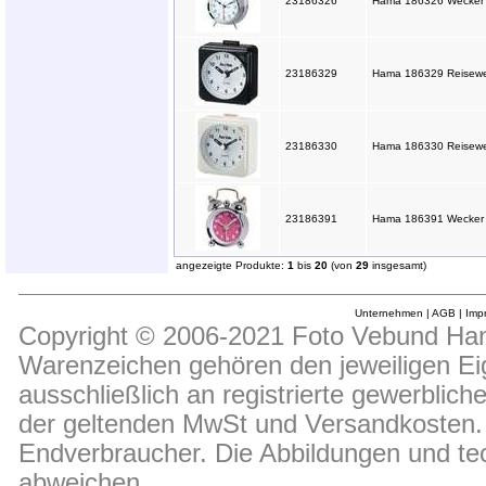
23186326
Hama 186326 Wecker "
23186329
Hama 186329 Reisewe
23186330
Hama 186330 Reisewe
23186391
Hama 186391 Wecker "N
angezeigte Produkte:
1
bis
20
(von
29
insgesamt)
Unternehmen
|
AGB
|
Imp
Copyright © 2006-2021 Foto Vebund Hand
Warenzeichen gehören den jeweiligen Ei
ausschließlich an registrierte gewerblic
der geltenden MwSt und Versandkosten. D
Endverbraucher. Die Abbildungen und t
abweichen.