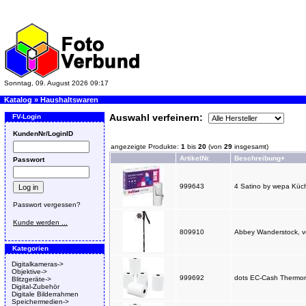
Sonntag, 09. August 2026 09:17
Katalog
»
Haushaltswaren
Auswahl verfeinern:
FV-Login
KundenNr/LoginID
angezeigte Produkte:
1
bis
20
(von
29
insgesamt)
ArtikelNr.
Beschreibung+
Passwort
999643
4 Satino by wepa Küche
Passwort vergessen?
Kunde werden ...
809910
Abbey Wanderstock, ver
Kategorien
Digitalkameras->
Objektive->
999692
dots EC-Cash Thermoro
Blitzgeräte->
Digital-Zubehör
Digitale Bilderrahmen
Speichermedien->