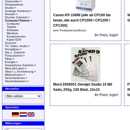
Camcorder->
Kiosksysteme
Studio->
Analoge Kameras->
Drucker->
Canon KP-108IN [alle ab CP100 bis
W
Drucker Zubehör->
heute, wie auch CP1000 / CP1200 /
G
Computer/Tablets
->
Computer
CP1300]
Tablets
Software
kein Postkartenaufdruck;
Monitore
Ihr Preis: login!
Komponenten
Kabel EDV
Scanner
TV, Video, Audio->
Ferngläser->
Dia u. Zubehör
Fotozubehör->
Filme->
Energie->
Smartphone-Zubehör->
MiniLab/Labor->
Alben u. Archivierung->
Bilderrahmen->
Verschiedenes->
Haushaltswaren->
Ilford 2008001 Omnijet Studio 10 Mil
F
Hersteller
Satin, 250g, 100 Blatt, 10x15
R
Ihr Preis: login!
f
Sprachen
Währungen