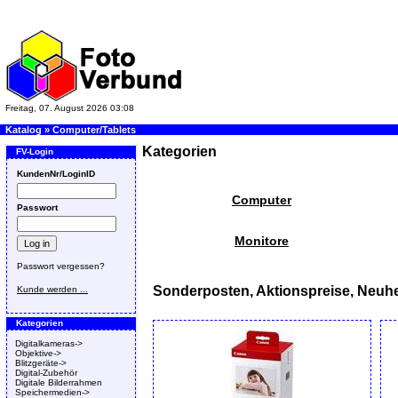
Freitag, 07. August 2026 03:08
Katalog
»
Computer/Tablets
Kategorien
FV-Login
KundenNr/LoginID
Computer
Passwort
Monitore
Passwort vergessen?
Sonderposten, Aktionspreise, Neuhe
Kunde werden ...
Kategorien
Digitalkameras->
Objektive->
Blitzgeräte->
Digital-Zubehör
Digitale Bilderrahmen
Speichermedien->