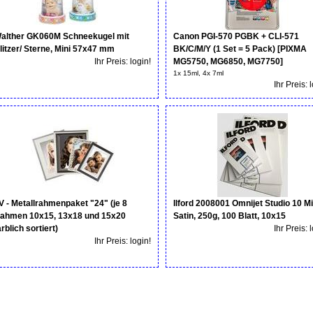
alther GK060M Schneekugel mit
Canon PGI-570 PGBK + CLI-571
litzer/ Sterne, Mini 57x47 mm
BK/C/M/Y (1 Set = 5 Pack) [PIXMA
Ihr Preis: login!
MG5750, MG6850, MG7750]
1x 15ml, 4x 7ml
Ihr Preis: 
V - Metallrahmenpaket "24" (je 8
Ilford 2008001 Omnijet Studio 10 Mi
ahmen 10x15, 13x18 und 15x20
Satin, 250g, 100 Blatt, 10x15
arblich sortiert)
Ihr Preis: 
Ihr Preis: login!