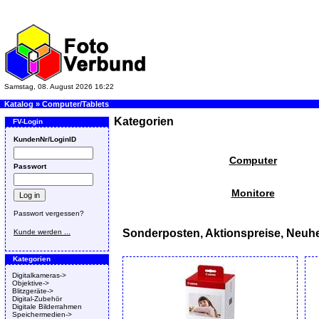
Samstag, 08. August 2026 16:22
Katalog
»
Computer/Tablets
Kategorien
FV-Login
KundenNr/LoginID
Computer
Passwort
Monitore
Passwort vergessen?
Sonderposten, Aktionspreise, Neuhe
Kunde werden ...
Kategorien
Digitalkameras->
Objektive->
Blitzgeräte->
Digital-Zubehör
Digitale Bilderrahmen
Speichermedien->