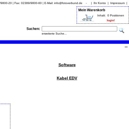
9/9800-20 | Fax: 02389/9800-60 | E-Mail: info@fotoverbund.de - |
Ihr Konto
|
Impressum
|
Mein Warenkorb
Inhalt:
0 Positionen
login!
Suchen:
erweiterte Suche...
Software
Kabel EDV