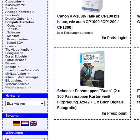
Camcorder->
Kiosksysteme
Studio->
Analoge Kameras->
Drucker->
Canon KP-108IN [alle ab CP100 bis
W
Drucker Zubehör->
heute, wie auch CP1000 / CP1200 /
G
Computer/Tablets
->
Computer
CP1300]
Tablets
Software
kein Postkartenaufdruck;
Monitore
Ihr Preis: login!
Komponenten
Kabel EDV
Scanner
TV, Video, Audio->
Ferngläser->
Dia u. Zubehör
Fotozubehör->
Filme->
Energie->
Smartphone-Zubehör->
MiniLab/Labor->
Alben u. Archivierung->
Bilderrahmen->
Verschiedenes->
Haushaltswaren->
Schoeller Passmappen "Buch" (2 x
F
Hersteller
100 Passmappen Karton weiß
R
Filzprägung 32x42 + 1 x Buch Digitale
f
Fotografie)
Ihr Preis: login!
Sprachen
Währungen