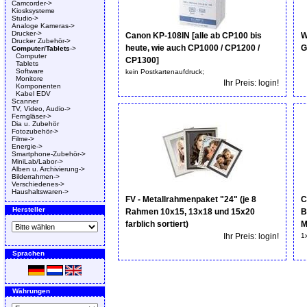
Camcorder->
Kiosksysteme
Studio->
Analoge Kameras->
Drucker->
Canon KP-108IN [alle ab CP100 bis
W
Drucker Zubehör->
heute, wie auch CP1000 / CP1200 /
G
Computer/Tablets
->
Computer
CP1300]
Tablets
Software
kein Postkartenaufdruck;
Monitore
Ihr Preis: login!
Komponenten
Kabel EDV
Scanner
TV, Video, Audio->
Ferngläser->
Dia u. Zubehör
Fotozubehör->
Filme->
Energie->
Smartphone-Zubehör->
MiniLab/Labor->
Alben u. Archivierung->
Bilderrahmen->
Verschiedenes->
Haushaltswaren->
FV - Metallrahmenpaket "24" (je 8
C
Hersteller
Rahmen 10x15, 13x18 und 15x20
B
farblich sortiert)
M
Ihr Preis: login!
1
Sprachen
Währungen