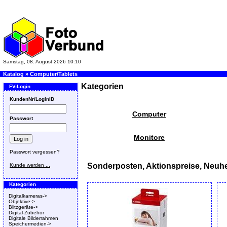
Samstag, 08. August 2026 10:10
Katalog
»
Computer/Tablets
Kategorien
FV-Login
KundenNr/LoginID
Computer
Passwort
Monitore
Passwort vergessen?
Sonderposten, Aktionspreise, Neuhe
Kunde werden ...
Kategorien
Digitalkameras->
Objektive->
Blitzgeräte->
Digital-Zubehör
Digitale Bilderrahmen
Speichermedien->