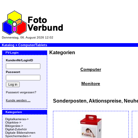
Donnerstag, 06. August 2026 12:02
Katalog
»
Computer/Tablets
Kategorien
FV-Login
KundenNr/LoginID
Computer
Passwort
Monitore
Passwort vergessen?
Sonderposten, Aktionspreise, Neuhe
Kunde werden ...
Kategorien
Digitalkameras->
Objektive->
Blitzgeräte->
Digital-Zubehör
Digitale Bilderrahmen
Speichermedien->