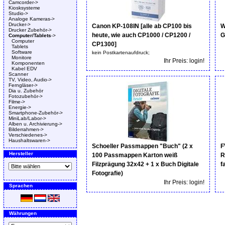
Camcorder->
Kiosksysteme
Studio->
Analoge Kameras->
Drucker->
Canon KP-108IN [alle ab CP100 bis
W
Drucker Zubehör->
heute, wie auch CP1000 / CP1200 /
G
Computer/Tablets
->
Computer
CP1300]
Tablets
Software
kein Postkartenaufdruck;
Monitore
Ihr Preis: login!
Komponenten
Kabel EDV
Scanner
TV, Video, Audio->
Ferngläser->
Dia u. Zubehör
Fotozubehör->
Filme->
Energie->
Smartphone-Zubehör->
MiniLab/Labor->
Alben u. Archivierung->
Bilderrahmen->
Verschiedenes->
Haushaltswaren->
Schoeller Passmappen "Buch" (2 x
F
Hersteller
100 Passmappen Karton weiß
R
Filzprägung 32x42 + 1 x Buch Digitale
f
Fotografie)
Ihr Preis: login!
Sprachen
Währungen