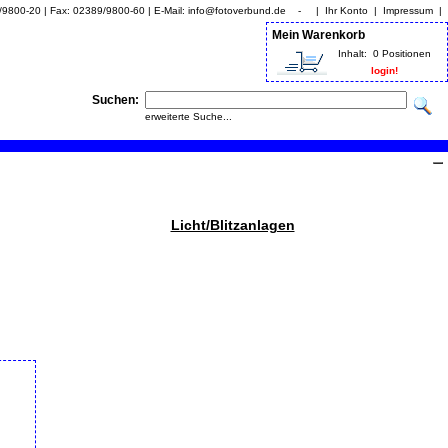
9/9800-20 | Fax: 02389/9800-60 | E-Mail: info@fotoverbund.de - |
Ihr Konto
|
Impressum
|
Mein Warenkorb
Inhalt:
0 Positionen
login!
Suchen:
erweiterte Suche...
Licht/Blitzanlagen