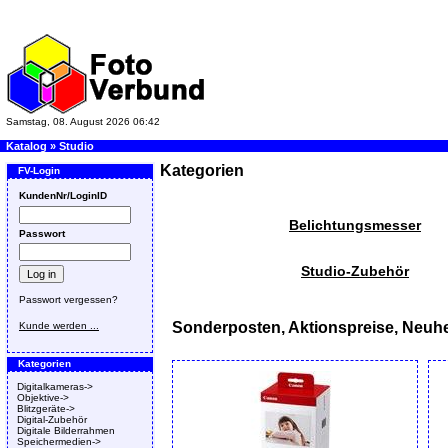
Samstag, 08. August 2026 06:42
Katalog
»
Studio
Kategorien
FV-Login
KundenNr/LoginID
Belichtungsmesser
Passwort
Studio-Zubehör
Passwort vergessen?
Sonderposten, Aktionspreise, Neuhe
Kunde werden ...
Kategorien
Digitalkameras->
Objektive->
Blitzgeräte->
Digital-Zubehör
Digitale Bilderrahmen
Speichermedien->