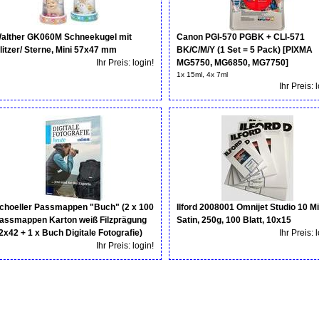
alther GK060M Schneekugel mit
Canon PGI-570 PGBK + CLI-571
litzer/ Sterne, Mini 57x47 mm
BK/C/M/Y (1 Set = 5 Pack) [PIXMA
Ihr Preis: login!
MG5750, MG6850, MG7750]
1x 15ml, 4x 7ml
Ihr Preis: 
choeller Passmappen "Buch" (2 x 100
Ilford 2008001 Omnijet Studio 10 Mi
assmappen Karton weiß Filzprägung
Satin, 250g, 100 Blatt, 10x15
2x42 + 1 x Buch Digitale Fotografie)
Ihr Preis: 
Ihr Preis: login!