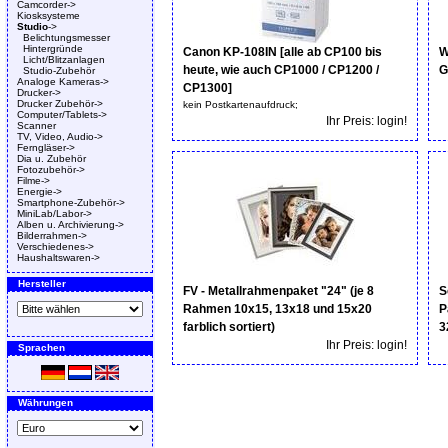
Camcorder->
Kiosksysteme
Studio
->
Belichtungsmesser
Hintergründe
Canon KP-108IN [alle ab CP100 bis
W
Licht/Blitzanlagen
heute, wie auch CP1000 / CP1200 /
G
Studio-Zubehör
Analoge Kameras->
CP1300]
Drucker->
Drucker Zubehör->
kein Postkartenaufdruck;
Computer/Tablets->
Ihr Preis: login!
Scanner
TV, Video, Audio->
Ferngläser->
Dia u. Zubehör
Fotozubehör->
Filme->
Energie->
Smartphone-Zubehör->
MiniLab/Labor->
Alben u. Archivierung->
Bilderrahmen->
Verschiedenes->
Haushaltswaren->
Hersteller
FV - Metallrahmenpaket "24" (je 8
S
Rahmen 10x15, 13x18 und 15x20
P
farblich sortiert)
3
Ihr Preis: login!
Sprachen
Währungen