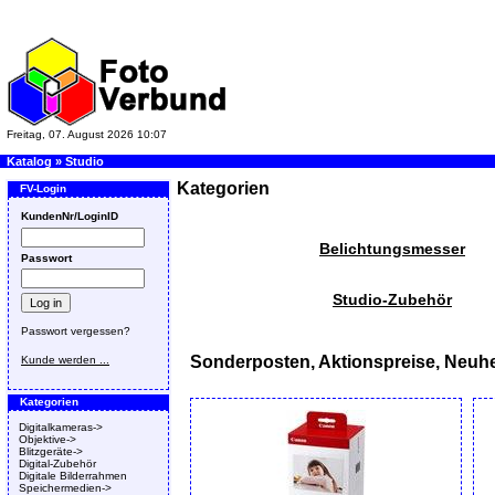
Freitag, 07. August 2026 10:07
Katalog
»
Studio
Kategorien
FV-Login
KundenNr/LoginID
Belichtungsmesser
Passwort
Studio-Zubehör
Passwort vergessen?
Sonderposten, Aktionspreise, Neuhe
Kunde werden ...
Kategorien
Digitalkameras->
Objektive->
Blitzgeräte->
Digital-Zubehör
Digitale Bilderrahmen
Speichermedien->