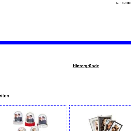
Tel.: 0238
Hintergründe
iten