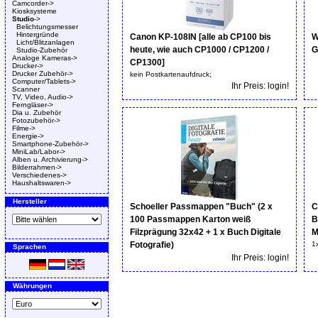
Camcorder->
Kiosksysteme
Studio
->
Belichtungsmesser
Hintergründe
Canon KP-108IN [alle ab CP100 bis
W
Licht/Blitzanlagen
heute, wie auch CP1000 / CP1200 /
G
Studio-Zubehör
Analoge Kameras->
CP1300]
Drucker->
Drucker Zubehör->
kein Postkartenaufdruck;
Computer/Tablets->
Ihr Preis: login!
Scanner
TV, Video, Audio->
Ferngläser->
Dia u. Zubehör
Fotozubehör->
Filme->
Energie->
Smartphone-Zubehör->
MiniLab/Labor->
Alben u. Archivierung->
Bilderrahmen->
Verschiedenes->
Haushaltswaren->
Hersteller
Schoeller Passmappen "Buch" (2 x
C
100 Passmappen Karton weiß
B
Filzprägung 32x42 + 1 x Buch Digitale
M
Fotografie)
1
Sprachen
Ihr Preis: login!
Währungen