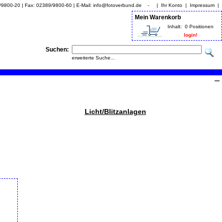
9/9800-20 | Fax: 02389/9800-60 | E-Mail: info@fotoverbund.de - |
Ihr Konto
|
Impressum
|
Mein Warenkorb
Inhalt:
0 Positionen
login!
Suchen:
erweiterte Suche...
Licht/Blitzanlagen