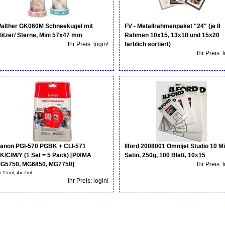
alther GK060M Schneekugel mit
FV - Metallrahmenpaket "24" (je 8
litzer/ Sterne, Mini 57x47 mm
Rahmen 10x15, 13x18 und 15x20
Ihr Preis: login!
farblich sortiert)
Ihr Preis: 
anon PGI-570 PGBK + CLI-571
Ilford 2008001 Omnijet Studio 10 Mi
K/C/M/Y (1 Set = 5 Pack) [PIXMA
Satin, 250g, 100 Blatt, 10x15
G5750, MG6850, MG7750]
Ihr Preis: 
x 15ml, 4x 7ml
Ihr Preis: login!