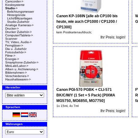
Camcorder->
Kiosksysteme
Studio
->
Belichtungsmesser
Hintergründe
Canon KP-108IN [alle ab CP100 bis
W
Licht/Blitzanlagen
heute, wie auch CP1000 / CP1200 /
G
Studio-Zubehör
Analoge Kameras->
CP1300]
Drucker->
Drucker Zubehör->
kein Postkartenaufdruck;
Computer/Tablets->
Ihr Preis: login!
Scanner
TV, Video, Audio->
Ferngläser->
Dia u. Zubehör
Fotozubehör->
Filme->
Energie->
Smartphone-Zubehör->
MiniLab/Labor->
Alben u. Archivierung->
Bilderrahmen->
Verschiedenes->
Haushaltswaren->
Hersteller
Canon PGI-570 PGBK + CLI-571
F
BK/C/M/Y (1 Set = 5 Pack) [PIXMA
R
MG5750, MG6850, MG7750]
f
1x 15ml, 4x 7ml
Sprachen
Ihr Preis: login!
Währungen