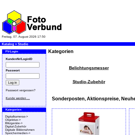
Freitag, 07. August 2026 17:50
Katalog
»
Studio
Kategorien
FV-Login
KundenNr/LoginID
Belichtungsmesser
Passwort
Studio-Zubehör
Passwort vergessen?
Sonderposten, Aktionspreise, Neuhe
Kunde werden ...
Kategorien
Digitalkameras->
Objektive->
Blitzgeräte->
Digital-Zubehör
Digitale Bilderrahmen
Speichermedien->