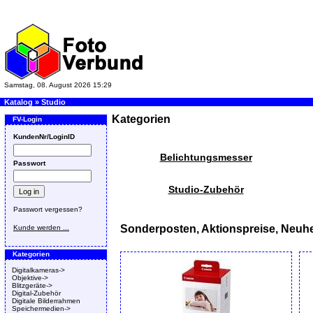
Samstag, 08. August 2026 15:29
Katalog
»
Studio
Kategorien
FV-Login
KundenNr/LoginID
Belichtungsmesser
Passwort
Studio-Zubehör
Passwort vergessen?
Sonderposten, Aktionspreise, Neuhe
Kunde werden ...
Kategorien
Digitalkameras->
Objektive->
Blitzgeräte->
Digital-Zubehör
Digitale Bilderrahmen
Speichermedien->