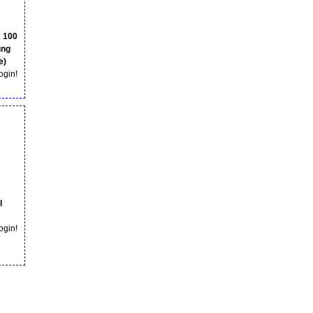
 100
ung
e)
login!
l
login!