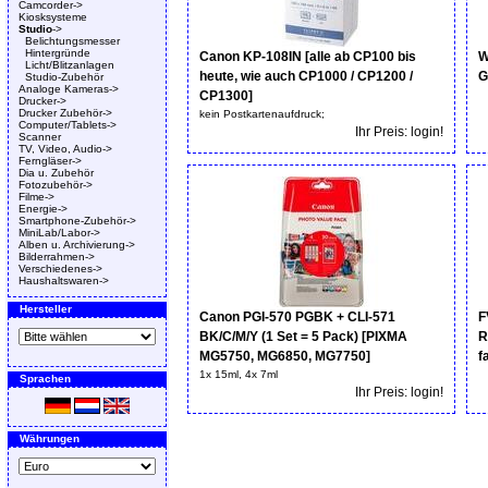
Camcorder->
Kiosksysteme
Studio
->
Belichtungsmesser
Hintergründe
Canon KP-108IN [alle ab CP100 bis
W
Licht/Blitzanlagen
heute, wie auch CP1000 / CP1200 /
G
Studio-Zubehör
Analoge Kameras->
CP1300]
Drucker->
Drucker Zubehör->
kein Postkartenaufdruck;
Computer/Tablets->
Ihr Preis: login!
Scanner
TV, Video, Audio->
Ferngläser->
Dia u. Zubehör
Fotozubehör->
Filme->
Energie->
Smartphone-Zubehör->
MiniLab/Labor->
Alben u. Archivierung->
Bilderrahmen->
Verschiedenes->
Haushaltswaren->
Hersteller
Canon PGI-570 PGBK + CLI-571
F
BK/C/M/Y (1 Set = 5 Pack) [PIXMA
R
MG5750, MG6850, MG7750]
f
1x 15ml, 4x 7ml
Sprachen
Ihr Preis: login!
Währungen