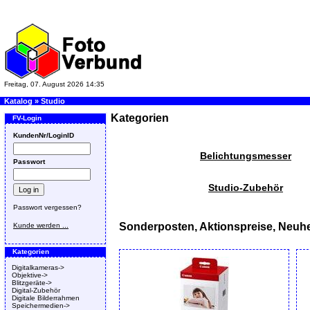
Freitag, 07. August 2026 14:35
Katalog
»
Studio
Kategorien
FV-Login
KundenNr/LoginID
Belichtungsmesser
Passwort
Studio-Zubehör
Passwort vergessen?
Sonderposten, Aktionspreise, Neuhe
Kunde werden ...
Kategorien
Digitalkameras->
Objektive->
Blitzgeräte->
Digital-Zubehör
Digitale Bilderrahmen
Speichermedien->