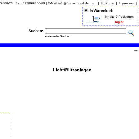
9/9800-20 | Fax: 02389/9800-60 | E-Mail: info@fotoverbund.de - |
Ihr Konto
|
Impressum
|
Mein Warenkorb
Inhalt:
0 Positionen
login!
Suchen:
erweiterte Suche...
Licht/Blitzanlagen