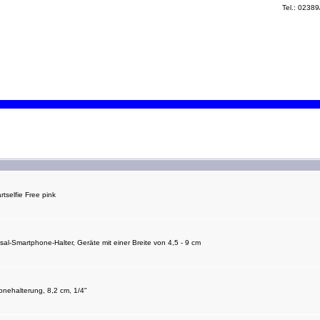
Tel.: 0238
selfie Free pink
l-Smartphone-Halter, Geräte mit einer Breite von 4,5 - 9 cm
ehalterung, 8,2 cm, 1/4"