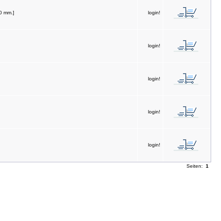
0 mm.]
login!
login!
login!
login!
login!
Seiten:
1