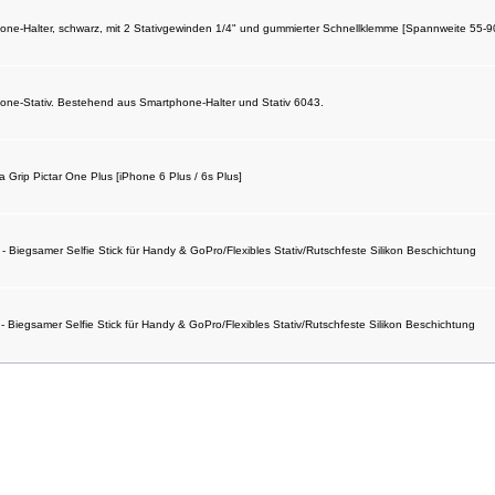
one-Halter, schwarz, mit 2 Stativgewinden 1/4" und gummierter Schnellklemme [Spannweite 55-9
one-Stativ. Bestehend aus Smartphone-Halter und Stativ 6043.
Grip Pictar One Plus [iPhone 6 Plus / 6s Plus]
iegsamer Selfie Stick für Handy & GoPro/Flexibles Stativ/Rutschfeste Silikon Beschichtung
iegsamer Selfie Stick für Handy & GoPro/Flexibles Stativ/Rutschfeste Silikon Beschichtung