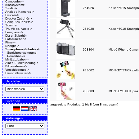
Camcorder->
Kiosksysteme
254926
Kaiser 6015 Smartph
Studio->
Analoge Kameras->
Drucker->
Drucker Zubehör->
Computer/Tablets->
Scanner
TV, Video, Audio->
254928
Kaiser 6016 Smartph
Ferngläser->
Dia u. Zubehör
Fotozubehör->
Filme->
Energie->
Smartphone-Zubehör
->
993804
Miggö iPhone Camera 
Speichererweiterung
Powerbanks
MiniLab/Labor->
Alben u. Archivierung->
Bilderrahmen->
Verschiedenes->
983602
MONKEYSTICK gelb - B
Haushaltswaren->
Hersteller
983603
MONKEYSTICK pink - B
Sprachen
angezeigte Produkte:
1
bis
8
(von
8
insgesamt)
Währungen