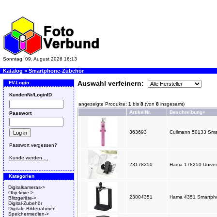
Sonntag, 09. August 2026 16:13
Katalog
»
Smartphone-Zubehör
Auswahl verfeinern:
FV-Login
KundenNr/LoginID
angezeigte Produkte:
1
bis
8
(von
8
insgesamt)
ArtikelNr.
Beschreibung+
Passwort
363693
Cullmann 50133 Smart
Passwort vergessen?
Kunde werden ...
23178250
Hama 178250 Universa
Kategorien
Digitalkameras->
Objektive->
23004351
Hama 4351 Smartphon
Blitzgeräte->
Digital-Zubehör
Digitale Bilderrahmen
Speichermedien->