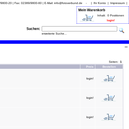
9/9800-20 | Fax: 02389/9800-60 | E-Mail: info@fotoverbund.de - |
Ihr Konto
|
Impressum
|
Mein Warenkorb
Inhalt:
0 Positionen
login!
Suchen:
erweiterte Suche...
Seiten:
1
Preis
Bestellen
login!
login!
login!