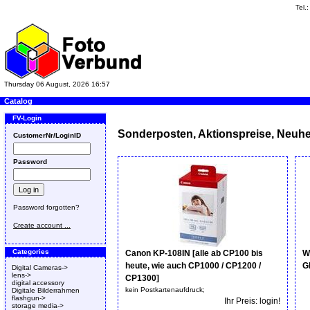
Tel.
Thursday 06 August, 2026 16:57
Catalog
FV-Login
Sonderposten, Aktionspreise, Neuhe
CustomerNr/LoginID
Password
Password forgotten?
Create account ...
Categories
Canon KP-108IN [alle ab CP100 bis
W
heute, wie auch CP1000 / CP1200 /
G
Digital Cameras->
lens->
CP1300]
digital accessory
kein Postkartenaufdruck;
Digitale Bilderrahmen
flashgun->
Ihr Preis: login!
storage media->