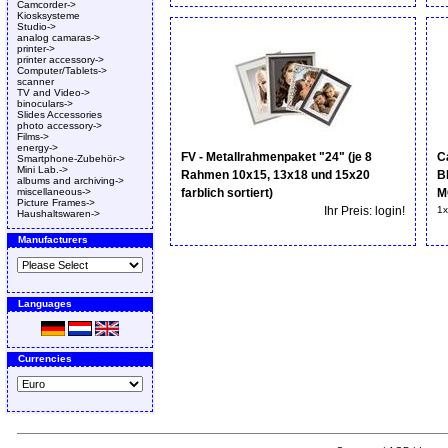
Camcorder->
Kiosksysteme
Studio->
analog camaras->
printer->
printer accessory->
Computer/Tablets->
scanner
TV and Video->
binoculars->
Slides Accessories
photo accessory->
Films->
energy->
FV - Metallrahmenpaket "24" (je 8
C
Smartphone-Zubehör->
Mini Lab.->
Rahmen 10x15, 13x18 und 15x20
B
albums and archiving->
miscellaneous->
farblich sortiert)
M
Picture Frames->
Ihr Preis: login!
1x
Haushaltswaren->
Manufacturers
Languages
Currencies