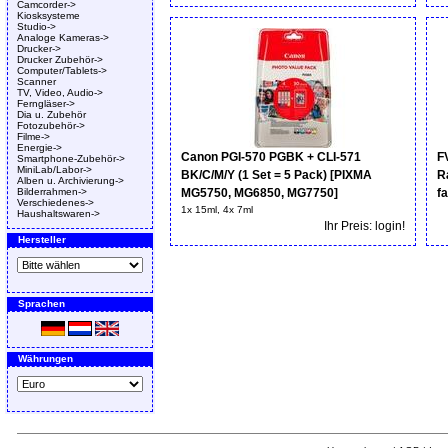
Camcorder->
Kiosksysteme
Studio->
Analoge Kameras->
Drucker->
Drucker Zubehör->
Computer/Tablets->
Scanner
TV, Video, Audio->
Ferngläser->
Dia u. Zubehör
Fotozubehör->
Filme->
Energie->
Canon PGI-570 PGBK + CLI-571
F
Smartphone-Zubehör->
MiniLab/Labor->
BK/C/M/Y (1 Set = 5 Pack) [PIXMA
R
Alben u. Archivierung->
Bilderrahmen->
MG5750, MG6850, MG7750]
fa
Verschiedenes->
1x 15ml, 4x 7ml
Haushaltswaren->
Ihr Preis: login!
Hersteller
Sprachen
Währungen