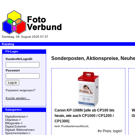
Samstag, 08. August 2026 07:37
Katalog
FV-Login
Sonderposten, Aktionspreise, Neuhe
KundenNr/LoginID
Passwort
Passwort vergessen?
Kunde werden ...
Kategorien
Canon KP-108IN [alle ab CP100 bis
W
heute, wie auch CP1000 / CP1200 /
G
Digitalkameras->
Objektive->
CP1300]
Blitzgeräte->
kein Postkartenaufdruck;
Digital-Zubehör
Digitale Bilderrahmen
Ihr Preis: login!
Speichermedien->